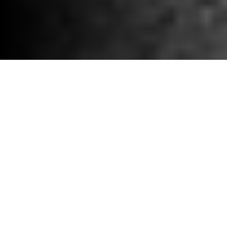
CATAPULT FİYATLANDIRMA -
ÇÖZÜMLER
Çeşitli spor teknolojisi ihtiyaçlarını
karşılamak için uyarlanmış Catapult
Fiyatlandırmasını keşfedin. Rekabetçi
fiyatlandırma yapımız sporcu izleme,
video analizi, işe alım ve motor sporları
çözümlerinde değer sunar. Bütçenize
uygun, takım performansını ve stratejik
karar alma süreçlerini geliştiren