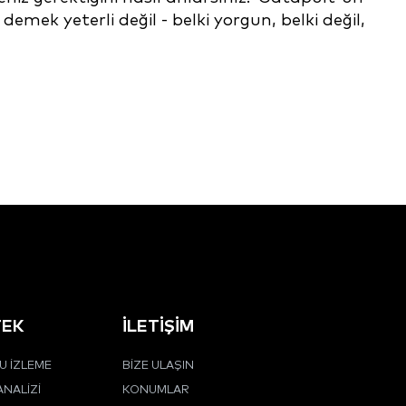
mek yeterli değil - belki yorgun, belki değil,
TEK
İLETIŞIM
 İZLEME
BIZE ULAŞIN
ANALIZI
KONUMLAR