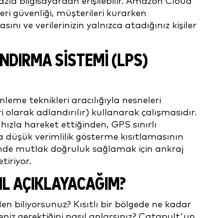
azla bilgisayardan erişilebilir. Amazon Cloud
ri güvenliği, müşterileri kurarken
ını ve verilerinizin yalnızca atadığınız kişiler
DIRMA SİSTEMİ (LPS)
eme teknikleri aracılığıyla nesneleri
 olarak adlandırılır) kullanarak çalışmasıdır.
zla hareket ettiğinden, GPS sınırlı
düşük verimlilik gösterme kısıtlamasının
çinde mutlak doğruluk sağlamak için ankraj
tiriyor.
IL AÇIKLAYACAĞIM?
en biliyorsunuz? Kısıtlı bir bölgede ne kadar
eniz gerektiğini nasıl anlarsınız? Catapult'un