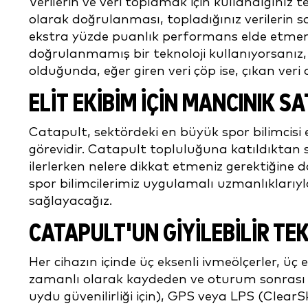
Verilerin ve veri toplamak için kullandığınız
olarak doğrulanması, topladığınız verilerin 
ekstra yüzde puanlık performans elde etmeniz
doğrulanmamış bir teknoloji kullanıyorsanız, k
olduğunda, eğer giren veri çöp ise, çıkan veri 
ELİT EKİBİM İÇİN MANCINIK
Catapult, sektördeki en büyük spor bilimcisi
görevidir. Catapult topluluğuna katıldıktan 
ilerlerken nelere dikkat etmeniz gerektiğine 
spor bilimcilerimiz uygulamalı uzmanlıklarıy
sağlayacağız.
CATAPULT'UN GİYİLEBİLİR TEK
Her cihazın içinde üç eksenli ivmeölçerler, üç
zamanlı olarak kaydeden ve oturum sonrası an
uydu güvenilirliği için), GPS veya LPS (Clea