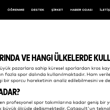
R
ÖĞRENME
DESTEK
ŞIRKET
HABER ODASI
İLETI
RINDA VE HANGI ÜLKELERDE KUL
büyük pazarlara sahip küresel sporlardan kros kay
 fazla spor dalında kullanılmaktadır. Ham veriler
bir sporcu hareketinin analiz edilebilmesini ve değer
ADAR?
iden profesyonel spor takımlarına kadar geniş bir ye
 büyük ölçüde değişmektedir. Catapult'un teknoloj