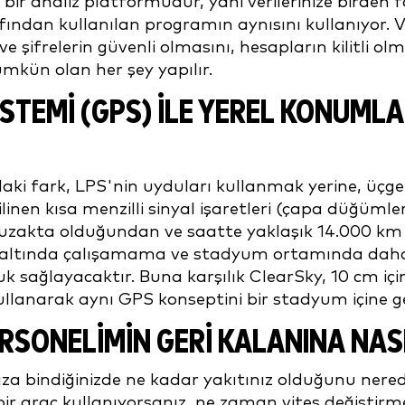
bir analiz platformudur, yani verilerinize birden f
ndan kullanılan programın aynısını kullanıyor. Ve
şifrelerin güvenli olmasını, hesapların kilitli olmas
mkün olan her şey yapılır.
EMİ (GPS) İLE YEREL KONUMLAN
ki fark, LPS'nin uyduları kullanmak yerine, üçgenl
en kısa menzilli sinyal işaretleri (çapa düğümleri
akta olduğundan ve saatte yaklaşık 14.000 km hı
tı altında çalışamama ve stadyum ortamında daha 
k sağlayacaktır. Buna karşılık ClearSky, 10 cm i
ullanarak aynı GPS konseptini bir stadyum içine ge
SONELİMİN GERİ KALANINA NAS
nıza bindiğinizde ne kadar yakıtınız olduğunu nered
 bir araç kullanıyorsanız, ne zaman vites değiştirm