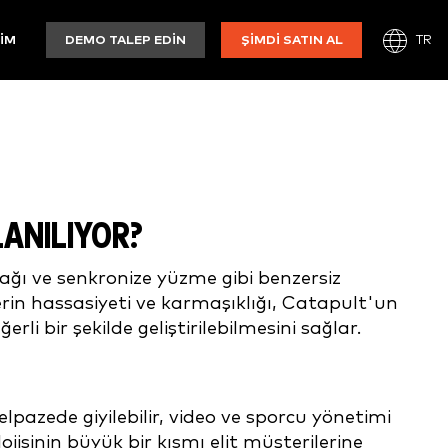
TR
ŞIM
DEMO TALEP EDIN
ŞIMDI SATIN AL
LANILIYOR?
ağı ve senkronize yüzme gibi benzersiz
in hassasiyeti ve karmaşıklığı, Catapult'un
li bir şekilde geliştirilebilmesini sağlar.
lpazede giyilebilir, video ve sporcu yönetimi
isinin büyük bir kısmı elit müşterilerine