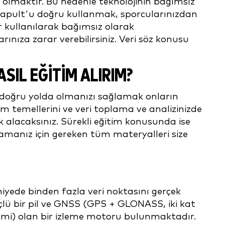
ı olmaktır. Bu nedenle teknolojinin bağımsız
Catapult'u doğru kullanmak, sporcularınızdan
r kullanılarak bağımsız olarak
ınıza zarar verebilirsiniz. Veri söz konusu
ASIL EĞİTİM ALIRIM?
da doğru yolda olmanızı sağlamak onların
 temellerini ve veri toplama ve analizinizde
k alacaksınız. Sürekli eğitim konusunda ise
lamanız için gereken tüm materyalleri size
aniyede binden fazla veri noktasını gerçek
çlü bir pil ve GNSS (GPS + GLONASS, iki kat
temi) olan bir izleme motoru bulunmaktadır.