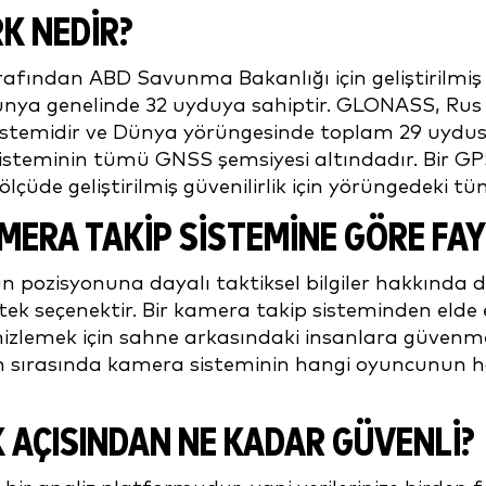
K NEDİR?
rafından ABD Savunma Bakanlığı için geliştirilmi
dünya genelinde 32 uyduya sahiptir. GLONASS, Rus
 sistemidir ve Dünya yörüngesinde toplam 29 uyd
 sisteminin tümü GNSS şemsiyesi altındadır. Bir GP
ölçüde geliştirilmiş güvenilirlik için yörüngedeki tü
 KAMERA TAKİP SİSTEMİNE GÖRE F
zisyonuna dayalı taktiksel bilgiler hakkında değerl
tek seçenektir. Bir kamera takip sisteminden elde e
izlemek için sahne arkasındaki insanlara güvenmek
oyun sırasında kamera sisteminin hangi oyuncunun 
̇K AÇISINDAN NE KADAR GÜVENLİ?