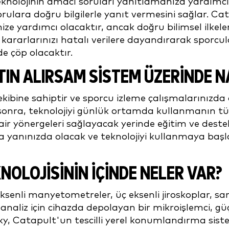
 teknolojinin amacı soruları yanıtlamanıza yardımc
sorulara doğru bilgilerle yanıt vermesini sağlar. 
e yardımcı olacaktır, ancak doğru bilimsel ilkele
ararlarınızı hatalı verilere dayandırarak sporcular
de çöp olacaktır.
 SATIN ALIRSAM SİSTEM ÜZERİNDE N
 ekibine sahiptir ve sporcu izleme çalışmalarınız
sonra, teknolojiyi günlük ortamda kullanmanın tüm
dair yönergeleri sağlayacak yerinde eğitim ve deste
la yanınızda olacak ve teknolojiyi kullanmaya baş
NOLOJİSİNİN İÇİNDE NELER VAR?
 eksenli manyetometreler, üç eksenli jiroskoplar, s
aliz için cihazda depolayan bir mikroişlemci, gü
rSky, Catapult'un tescilli yerel konumlandırma sis