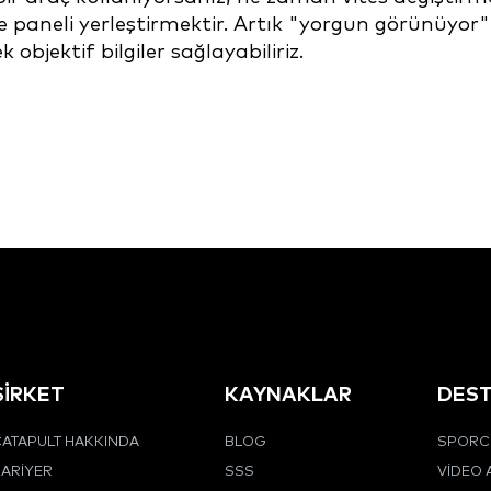
paneli yerleştirmektir. Artık "yorgun görünüyor" de
objektif bilgiler sağlayabiliriz.
ŞİRKET
KAYNAKLAR
DES
ATAPULT HAKKINDA
BLOG
SPORCU
ARIYER
SSS
VIDEO 