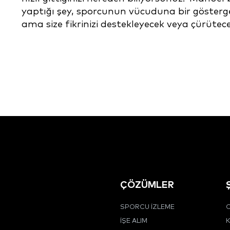
yaptığı şey, sporcunun vücuduna bir gösterge 
ama size fikrinizi destekleyecek veya çürütecek 
ÇÖZÜMLER
SPORCU İZLEME
C
İŞE ALIM
K