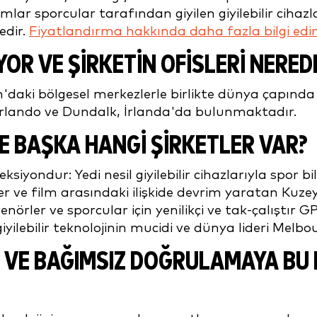
mlar sporcular tarafından giyilen giyilebilir cih
edir.
Fiyatlandırma hakkında daha fazla bilgi edinm
YOR VE ŞİRKETİN OFİSLERİ NER
daki bölgesel merkezlerle birlikte dünya çapınd
 Orlando ve Dundalk, İrlanda'da bulunmaktadır.
 BAŞKA HANGİ ŞİRKETLER VAR?
siyondur: Yedi nesil giyilebilir cihazlarıyla spor 
 ve film arasındaki ilişkide devrim yaratan Kuzey
nörler ve sporcular için yenilikçi ve tak-çalıştır 
giyilebilir teknolojinin mucidi ve dünya lideri Mel
 VE BAĞIMSIZ DOĞRULAMAYA BU