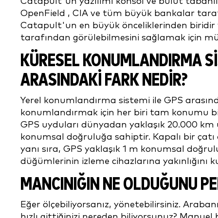
Catapult'un yazılımı konsol ve bulut tabanlı 
OpenField , CIA ve tüm büyük bankalar tarafı
Catapult'un en büyük önceliklerinden biridir ve 
tarafından görülebilmesini sağlamak için mü
KÜRESEL KONUMLANDIRMA SİST
ARASINDAKİ FARK NEDİR?
Yerel konumlandırma sistemi ile GPS arasında
konumlandırmak için her biri tam konumu bilin
GPS uyduları dünyadan yaklaşık 20.000 km uz
konumsal doğruluğa sahiptir. Kapalı bir ça
yanı sıra, GPS yaklaşık 1 m konumsal doğrulu
düğümlerinin izleme cihazlarına yakınlığını k
MANCINIĞIN NE OLDUĞUNU PER
Eğer ölçebiliyorsanız, yönetebilirsiniz. Araba
hızlı gittiğinizi nereden biliyorsunuz? Manuel