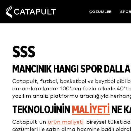
ÇÖZÜMLER
SPO
SSS
MANCINIK HANGI SPOR DALLA
Catapult, futbol, basketbol ve beyzbol gibi 
durumlara kadar 100'den fazla ülkede 40'tan
yazılım analiz platformu aracılığıyla herhangi 
TEKNOLOJİNİN
MALİYETİ
NE K
Catapult'un
ürün maliyeti
, bireysel tüketic
çözümleri ile satın alma hacmine bağlı olarak