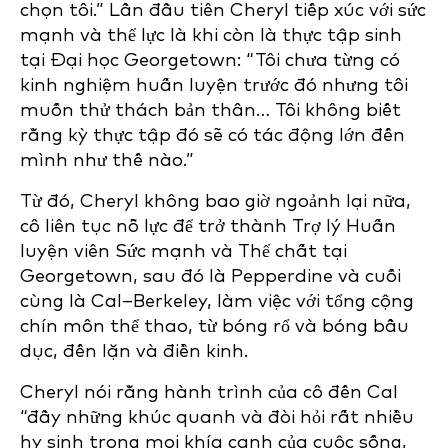
chọn tôi.” Lần đầu tiên Cheryl tiếp xúc với sức
mạnh và thể lực là khi còn là thực tập sinh
tại Đại học Georgetown: “Tôi chưa từng có
kinh nghiệm huấn luyện trước đó nhưng tôi
muốn thử thách bản thân… Tôi không biết
rằng kỳ thực tập đó sẽ có tác động lớn đến
mình như thế nào.”
Từ đó, Cheryl không bao giờ ngoảnh lại nữa,
cô liên tục nỗ lực để trở thành Trợ lý Huấn
luyện viên Sức mạnh và Thể chất tại
Georgetown, sau đó là Pepperdine và cuối
cùng là Cal–Berkeley, làm việc với tổng cộng
chín môn thể thao, từ bóng rổ và bóng bầu
dục, đến lặn và điền kinh.
Cheryl nói rằng hành trình của cô đến Cal
“đầy những khúc quanh và đòi hỏi rất nhiều
hy sinh trong mọi khía cạnh của cuộc sống,