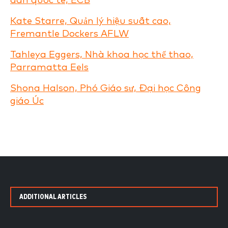
dẫn quốc tế, ECB
Kate Starre, Quản lý hiệu suất cao,
Fremantle Dockers AFLW
Tahleya Eggers, Nhà khoa học thể thao,
Parramatta Eels
Shona Halson, Phó Giáo sư, Đại học Công
giáo Úc
ADDITIONAL ARTICLES