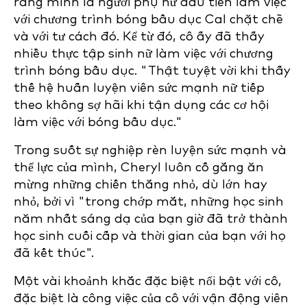
rằng mình là người phụ nữ đầu tiên làm việc
với chương trình bóng bầu dục Cal chặt chẽ
và với tư cách đó. Kể từ đó, cô ấy đã thấy
nhiều thực tập sinh nữ làm việc với chương
trình bóng bầu dục. "Thật tuyệt vời khi thấy
thế hệ huấn luyện viên sức mạnh nữ tiếp
theo không sợ hãi khi tận dụng các cơ hội
làm việc với bóng bầu dục."
Trong suốt sự nghiệp rèn luyện sức mạnh và
thể lực của mình, Cheryl luôn cố gắng ăn
mừng những chiến thắng nhỏ, dù lớn hay
nhỏ, bởi vì "trong chớp mắt, những học sinh
năm nhất sáng dạ của bạn giờ đã trở thành
học sinh cuối cấp và thời gian của bạn với họ
đã kết thúc".
Một vài khoảnh khắc đặc biệt nổi bật với cô,
đặc biệt là công việc của cô với vận động viên