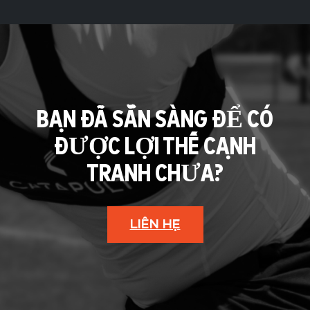
BẠN ĐÃ SẴN SÀNG ĐỂ CÓ
ĐƯỢC LỢI THẾ CẠNH
TRANH CHƯA?
LIÊN HỆ