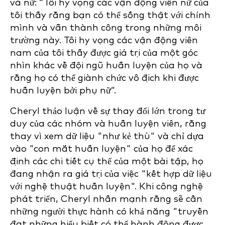
và nữ: “Tôi hy vọng các vận động viên nữ của
tôi thấy rằng bạn có thể sống thật với chính
mình và vẫn thành công trong những môi
trường này. Tôi hy vọng các vận động viên
nam của tôi thấy được giá trị của một góc
nhìn khác về đội ngũ huấn luyện của họ và
rằng họ có thể giành chức vô địch khi được
huấn luyện bởi phụ nữ”.
Cheryl thảo luận về sự thay đổi lớn trong tư
duy của các nhóm và huấn luyện viên, rằng
thay vì xem dữ liệu "như kẻ thù" và chỉ dựa
vào "con mắt huấn luyện" của họ để xác
định các chi tiết cụ thể của một bài tập, họ
đang nhận ra giá trị của việc "kết hợp dữ liệu
với nghệ thuật huấn luyện". Khi công nghệ
phát triển, Cheryl nhấn mạnh rằng sẽ cần
những người thực hành có khả năng "truyền
đạt những hiểu biết có thể hành động được