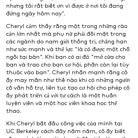
nhưng tôi rất biết ơn vì được ở nơi tôi đang
đứng ngày hôm nay”.
Cheryl cảm thấy rằng một trong những rào
cản lớn nhất mà phụ nữ phải đối mặt trong
các ngành do nam giới thống trị, chẳng hạn
như sức mạnh và thể lực "là có được một chỗ
ngồi tại bàn". Khi bạn có ai đó "mở cửa cho
bạn và trao cho bạn cơ hội, phần còn lại tùy
thuộc vào bạn". Cheryl nhấn mạnh rằng cô
ấy may mắn như thế nào khi có những người
cố vấn hỗ trợ, liên tục tạo cơ hội cho phép cô
ấy phát triển cả với tư cách là một huấn
luyện viên và một học viên khoa học thể
thao.
Khi Cheryl bắt đầu công việc của mình tại
UC Berkeley cách đây năm năm, cô ấy biết