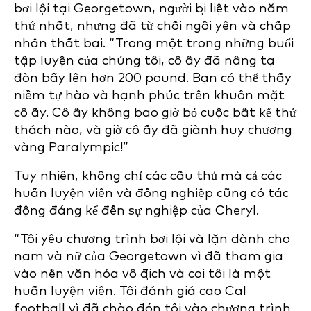
bơi lội tại Georgetown, người bị liệt vào năm
thứ nhất, nhưng đã từ chối ngồi yên và chấp
nhận thất bại. “Trong một trong những buổi
tập luyện của chúng tôi, cô ấy đã nâng tạ
đòn bẫy lên hơn 200 pound. Bạn có thể thấy
niềm tự hào và hạnh phúc trên khuôn mặt
cô ấy. Cô ấy không bao giờ bỏ cuộc bất kể thử
thách nào, và giờ cô ấy đã giành huy chương
vàng Paralympic!”
Tuy nhiên, không chỉ các cầu thủ mà cả các
huấn luyện viên và đồng nghiệp cũng có tác
động đáng kể đến sự nghiệp của Cheryl.
“Tôi yêu chương trình bơi lội và lặn dành cho
nam và nữ của Georgetown vì đã tham gia
vào nền văn hóa vô địch và coi tôi là một
huấn luyện viên. Tôi đánh giá cao Cal
football vì đã chào đón tôi vào chương trình