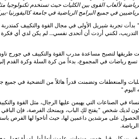
رياضية لألعاب القوى بين الكليات حيث تستخدم تكنولوجيا مث
نة." بدأت تجربة شيريل الأولى في مجال القوة والتكييف كمتدربة
التدريب، لكنني أردت أن أتحدى نفسي... لم يكن لدي أي فكرة
شقّت طريقها لتصبح مساعدة مدرب القوة والتكييف في جورج تاو
 تسع رياضات في المجموع، بدءاً من كرة السلة وكرة القدم إل
قلبات والمنعطفات وتضمنت قدراً هائلاً من التضحية في جميع ج
 اليوم."
نساء في الصناعات التي يهيمن عليها الرجال، مثل القوة والتكي
ون لديك شخص "يفتح لكِ الباب، ويمنحك الفرصة، فإن الباقي
حصول على مرشدين داعمين لها، حيث أتاحوا لها الفرص باستم
لرياضة.
ا في بيركلي قبل خمس سنوات، علمت أنها أول امرأة تعمل مع 