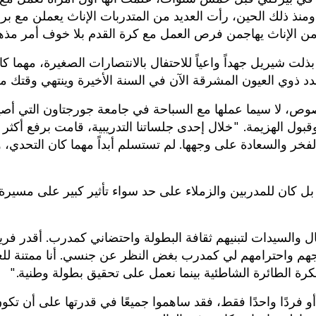
منذ ذلك الحين، رأت العديد من المتدربات الإناث يعملن مع بر
 من الإناث يهاجمن فرص العمل مع كرة القدم بلا خوف أمر مذه
لت شيريل جهداً واعياً للاحتفال بالانتصارات الصغيرة، مهما كا
 ذوي العيون المشرقة الآن في السنة الأخيرة وينتهي وقتك م
وص، لا سيما عملها مع السباحة في جامعة جورجتاون التي أص
 أن ترى الفخر والسعادة على وجهها. لم تستسلم أبداً مهما كان التحدي،
ل كان للمدربين والزملاء على حد سواء تأثير كبير على مسيرة
والسيدات لتبنيهم ثقافة البطولة واحتضاني كمدرب. أقدر فري
مجهم واحترامهم لي كمدرب بغض النظر عن جنسي. أنا ممتنة للغ
لكرة الطائرة الشاطئية بينما نعمل على تحقيق بطولة وطنية."
و فردًا واحدًا فقط، فقد ساهموا جميعًا في قدرتها على أن تكو