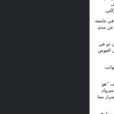
ل
 في جامعة
 عن مدى
ن ثم في
ى الغوص
وانب
يف "هو
 متروك
رار مما
برنامج