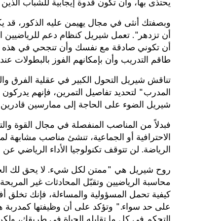
يحتذى بها، وأن تكون قدوة إيجابية للشباب الذين 
وبصفتك أنثى في مجال يهيمن عليه الذكور، قد
أن تزدهر". تعمل شيريل كنظام دعم للرياضيين ال
أن تكوني صادقة مع نفسك وأن تنجحي في هذه ال
طاقم التدريب وأن بإمكانهم الفوز بالبطولات عندم
تناقش شيريل التحول الكبير في عقلية الفرق والم
المدرب" لتحديد تفاصيل التمرين، فإنهم يدركون ق
شيريل الضوء على الحاجة إلى ممارسين قادرين عل
فبدلاً من المناصب المنفصلة في مجال القوة والت
الاحترافية أو الجماعية، تنشئ مناصب مشابهة 
الرياضة. لن تتوقف تكنولوجيا الأداء الرياضي عن 
روح شيريل هي "ممتن لكل شيء. لا يحق لك الحص
محاسبة الرياضيين وتقبّل المحادثات غير المريحة.
كيفية تحمل المسؤولية والمساءلة، فإنك تخلق أفرا
على حد سواء." وتؤكد على أن وظيفتها كمدربة ه
التحكم في كل ما تقابله الحياة في طريقك، ولكن