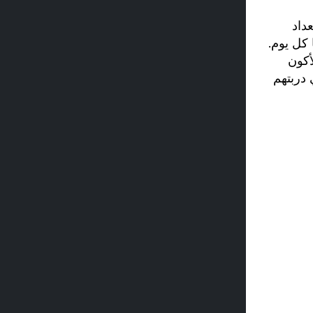
داد
كل يوم.
أكون
 دربتهم