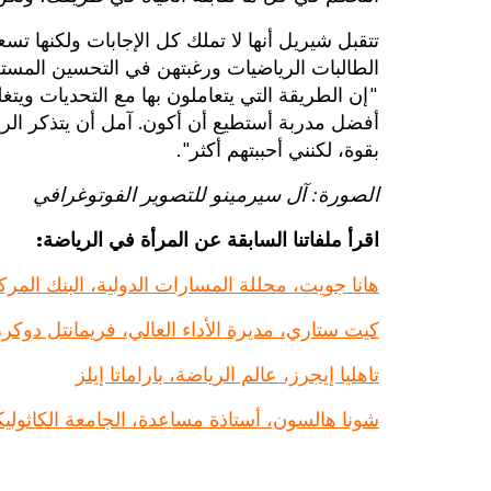
تتقبل شيريل أنها لا تملك كل الإجابات ولكنها ت
الطالبات الرياضيات ورغبتهن في التحسين المس
"إن الطريقة التي يتعاملون بها مع التحديات ويتغ
أفضل مدربة أستطيع أن أكون. آمل أن يتذكر الريا
بقوة، لكنني أحببتهم أكثر".
الصورة: آل سيرمينو للتصوير الفوتوغرافي
اقرأ ملفاتنا السابقة عن المرأة في الرياضة:
هانا جويت، محللة المسارات الدولية، البنك المر
كيت ستاري، مديرة الأداء العالي، فريمانتل دوكرز FLW
تاهليا إيجرز، عالم الرياضة، باراماتا إيلز
شونا هالسون، أستاذة مساعدة، الجامعة الكاثوليكي