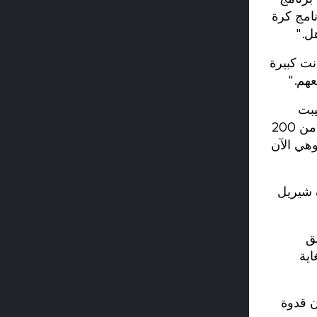
نامج كرة
ل."
نت كبيرة
عهم."
يبت
بالشلل في سنتها الأولى، لكنها رفضت الجلوس وقبول الهزيمة. "خلال إحدى جلساتنا التدريبية، قامت برفع أكثر من 200
 وهي الآن
 شيريل
ق
اية
ن قدوة