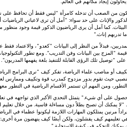
يحاولون إيجاد مكانهم في العالم.
 يكون من الصعب أن تدخله كامرأة "ليس فقط أن تحافظ على 
ذكور والإناث على حد سواء: "آمل أن ترى لاعباتي الرياضيات أ
بيئات. كما آمل أن يرى الرياضيون الذكور قيمة وجود منظور 
ا تدربهم إناث."
دربين، فبدلاً من النظر إلى البيانات "كعدو"، والاعتماد فقط 
يمة "المزج بين البيانات وفن التدريب". ومع تطور التكنولوجيا
ى "توصيل تلك الرؤى القابلة للتنفيذ بلغة يفهمها المدربون".
كييف أو مناصب علماء الرياضة، تفكر كيف "نرى البرامج الرياض
لمنصبي حيث تقوم بدور مزدوج كمدرب قوة وتكييف وممارِس لع
التطور، ومن المهم أن تستمر الأقسام الرياضية في التطور معها
ول على أي شيء." يتمثل التحدي الأكبر الذي تواجهه في تعلم
 "لا يمكنك أن تصبح بطلاً دون مساءلة قاسية. من خلال تعليم ا
داً مرنين يمتلكون المهارات اللازمة ليكونوا عظماء في الرياض
ي تعليمهم كيف يفشلون، ولكن أيضًا كيف ينهضون مرة أخرى: 
 يمكنك التحكم في كيفية الاستجابة."