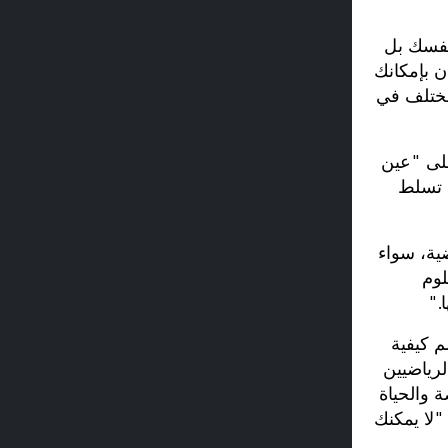
نفسك بل
ن بإمكانك
مختلف في
على "عين
، تسلط
ية، سواء
لوم
."
 كيفية
لرياضيين
ة والحياة
"لا يمكنك