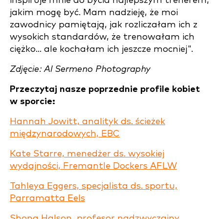
inspiruje mnie do bycia najlepszym trenerem,
jakim mogę być. Mam nadzieję, że moi
zawodnicy pamiętają, jak rozliczałam ich z
wysokich standardów, że trenowałam ich
ciężko... ale kochałam ich jeszcze mocniej".
Zdjęcie: Al Sermeno Photography
Przeczytaj nasze poprzednie profile kobiet
w sporcie:
Hannah Jowitt, analityk ds. ścieżek
międzynarodowych, EBC
Kate Starre, menedżer ds. wysokiej
wydajności, Fremantle Dockers AFLW
Tahleya Eggers, specjalista ds. sportu,
Parramatta Eels
Shona Halson, profesor nadzwyczajny,