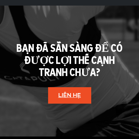
BẠN ĐÃ SẴN SÀNG ĐỂ CÓ
ĐƯỢC LỢI THẾ CẠNH
TRANH CHƯA?
LIÊN HỆ