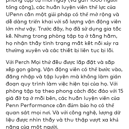
phòng tập tạ mỗi ngày (và gần 1000 người
tổng cộng), các huấn luyện viên thể lực của
UPenn cần một giải pháp có thể mở rộng và
dễ dàng triển khai với số lượng vận động viên
lớn như vậy. Trước đây, họ đã sử dụng gia tốc
kế. Nhưng trong phòng tập tạ ở tầng hầm,
họ nhận thấy tình trạng mất kết nối xảy ra
thường xuyên và các thiết bị liên tục bị lỗi.
Với Perch Mọi thứ đều được lắp đặt và sắp
xếp gọn gàng. Vận động viên có thể bước vào,
đăng nhập và tập luyện mà không làm gián
đoạn quy trình làm việc hiện tại của họ. Với
phòng tập tạ theo phong cách độc đáo với 15
giá đỡ tạ ở mỗi bên, các huấn luyện viên của
Penn Performance cần đảm bảo họ có thể
quan sát mọi nơi. Và với công nghệ, lượng dữ
liệu được nhìn thấy và thu thập vượt xa khả
năng của một người.