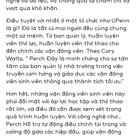
nghệ và dữ liệu, và thông qua sự chăm chỉ và
vượt qua khó khăn.
Điều tuyệt vời nhất ở một tổ chức như UPenn
là gì? Đó là tất cả mọi người đều cùng chung
một sứ mệnh. Từ ban quản lý, huấn luyện
viên thể lực, huấn luyện viên thể thao cho
đến chính các vận động viên. Theo Cory
Walts, “ Perch Đây là minh chứng cho sự tận
tâm của ban quản lý nhà trường trong việc
truyền cảm hứng và giáo dục các vận động
viên sinh viên thông qua thành tích tối ưu.”
Hơn hết, những vận động viên sinh viên này
phải đối mặt với áp lực học tập và thể thao
rất lớn, và điều đó cần được xem xét trong
quá trình huấn luyện. Với công nghệ như...
Perch Hỗ trợ tự động điều chỉnh tải trọng và
cường độ giữa các hiệp đấu, giúp vận động