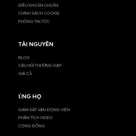
ĐIỀU KHOẢN CHUẨN
CHÍNH SÁCH COOKIE
PHÒNG TIN TỨC
TÀI NGUYÊN
BLOG
CÂU HỎI THƯỜNG GẶP
GIÁ CẢ
ỦNG HỘ
GIÁM SÁT VẬN ĐỘNG VIÊN
PHÂN TÍCH VIDEO
CỘNG ĐỒNG