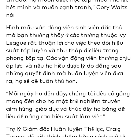
hết mình và muốn cạnh tranh,” Cory Walts
nói.
Hình mẫu vận động viên sinh viên đặc thù
mà bạn thường thấy ở các trường thuộc Ivy
League rất thuận lợi cho việc theo dõi hiệu
suất tập luyện và thu thập dữ liệu trong
phòng tập tạ. Các vận động viên thường chịu
áp lực, và nếu họ hiểu được lý do đằng sau
những quyết định mà huấn luyện viên đưa
ra, họ sẽ dễ tuân thủ hơn.
“Mỗi ngày họ đến đây, chúng tôi đều cố gắng
mang đến cho họ một trải nghiệm truyền
cảm hứng, giáo dục và thúc đẩy họ bằng dữ
liệu để nâng cao hiệu suất làm việc.”
Trợ lý Giám đốc Huấn luyện Thể lực, Craig
Turner, đã giải thích thêm bằng cách mô tả