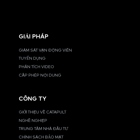
GIẢI PHÁP
GIÁM SÁT VẬN ĐỘNG VIÊN
TUYỂN DỤNG
PHÂN TÍCH VIDEO
CẤP PHÉP NỘI DUNG
CÔNG TY
GIỚI THIỆU VỀ CATAPULT
NGHỀ NGHIỆP
TRUNG TÂM NHÀ ĐẦU TƯ
CHÍNH SÁCH BẢO MẬT