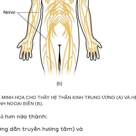
 MINH HỌA CHO THẤY HỆ THẦN KINH TRUNG ƯƠNG (A) VÀ H
NH NGOẠI BIÊN (B).
hỏ hơn nữa thành:
ường dẫn truyền hướng tâm) và