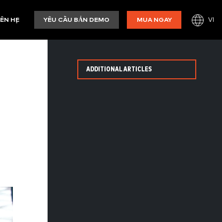
VI
IÊN HỆ
YÊU CẦU BẢN DEMO
MUA NGAY
ADDITIONAL ARTICLES