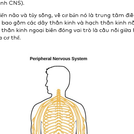
inh CNS).
iển não và tủy sống, về cơ bản nó là trung tâm đi
ên bao gồm các dây thần kinh và hạch thần kinh 
 thần kinh ngoại biên đóng vai trò là cầu nối giữa
 cơ thể.