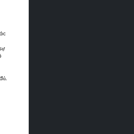
các
sự
ệ
đủ.