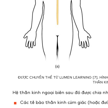
ĐƯỢC CHUYỂN THỂ TỪ LUMEN LEARNING [7]. HÌNH
THẦN KI
Hệ thần kinh ngoại biên sau đó được chia n
Các tế bào thần kinh cảm giác (hoặc đ