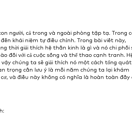
on người, cả trong và ngoài phòng tập tạ. Trong 
đến khái niệm tự điều chỉnh. Trong bài viết này,
g thời giải thích hệ thần kinh là gì và nó chi phối 
o đối với cả cuộc sống và thể thao cạnh tranh. H
ì vậy chúng ta sẽ giải thích nó một cách tổng quát
an trọng cần lưu ý là mỗi năm chúng ta lại khám
 cơ, và điều này không có nghĩa là hoàn toàn đầy 
h: