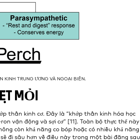
N KINH TRUNG ƯƠNG VÀ NGOẠI BIÊN.
MỆT MỎI
hớp thần kinh cơ. Đây là “khớp thần kinh hóa học
ron vận động và sợi cơ” [11]. Toàn bộ thực thể này
 không còn khả năng co bóp hoặc có nhiều khả năng
ẽ đi sâu hơn về điều này trong một bài đăng sau