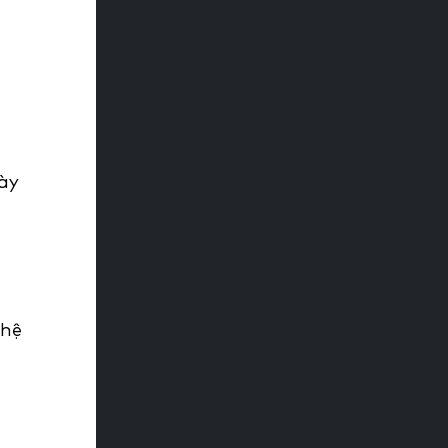
này
 hệ
m