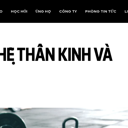
AO
HỌC HỎI
ỦNG HỘ
CÔNG TY
PHÒNG TIN TỨC
L
HỆ THẦN KINH VÀ