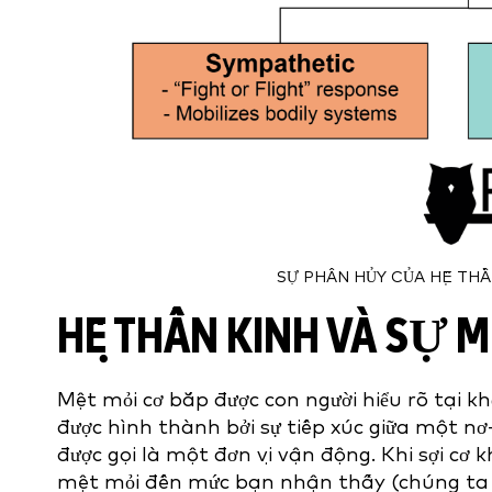
SỰ PHÂN HỦY CỦA HỆ THẦ
HỆ THẦN KINH VÀ SỰ 
Mệt mỏi cơ bắp được con người hiểu rõ tại k
được hình thành bởi sự tiếp xúc giữa một nơ-
được gọi là một đơn vị vận động. Khi sợi cơ
mệt mỏi đến mức bạn nhận thấy (chúng ta s