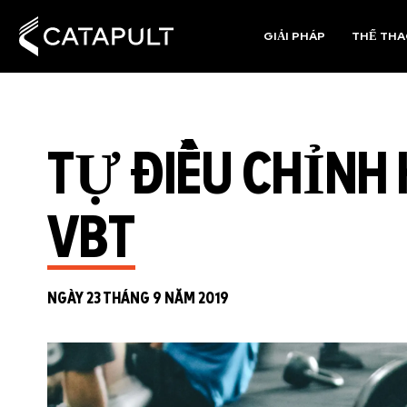
GIẢI PHÁP
THỂ TH
TỰ ĐIỀU CHỈNH 
VBT
NGÀY 23 THÁNG 9 NĂM 2019