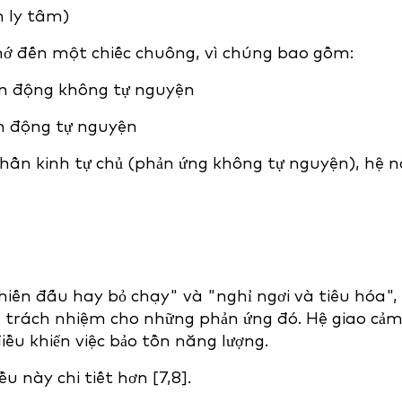
 ly tâm)
hớ đến một chiếc chuông, vì chúng bao gồm:
yển động không tự nguyện
n động tự nguyện
hần kinh tự chủ (phản ứng không tự nguyện), hệ 
iến đấu hay bỏ chạy" và "nghỉ ngơi và tiêu hóa",
u trách nhiệm cho những phản ứng đó. Hệ giao cả
ều khiển việc bảo tồn năng lượng.
u này chi tiết hơn [7,8].