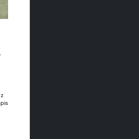
W
ę
 z
pis