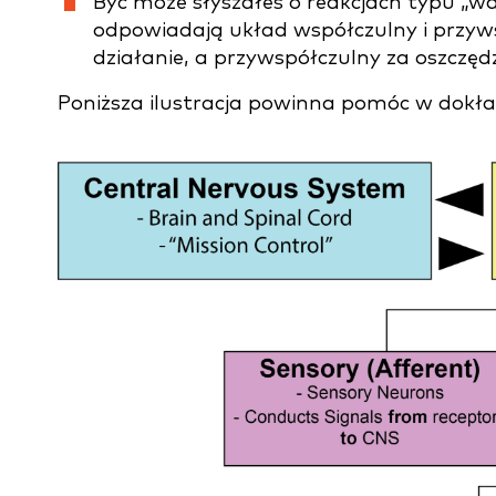
Być może słyszałeś o reakcjach typu „wal
odpowiadają układ współczulny i przyw
działanie, a przywspółczulny za oszczędz
Poniższa ilustracja powinna pomóc w dokładn