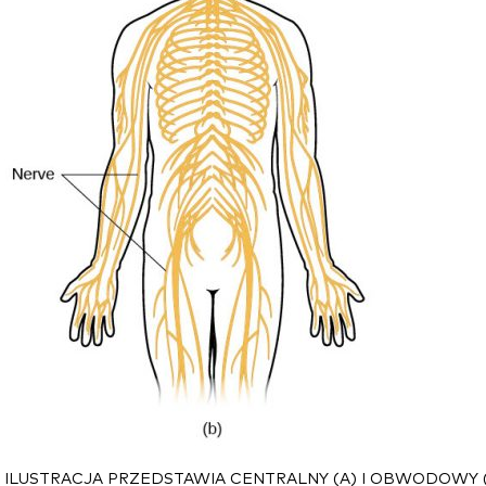
 ILUSTRACJA PRZEDSTAWIA CENTRALNY (A) I OBWODOWY 