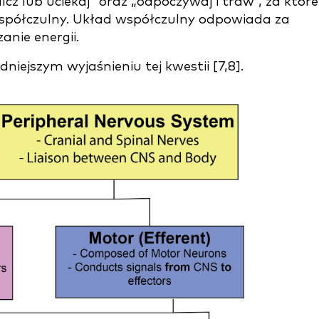
cz lub uciekaj” oraz „odpoczywaj i traw”, za które
spółczulny. Układ współczulny odpowiada za
anie energii.
iejszym wyjaśnieniu tej kwestii [7,8].