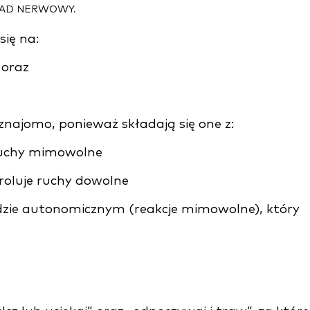
AD NERWOWY.
ię na:
 oraz
najomo, ponieważ składają się one z:
 ruchy mimowolne
oluje ruchy dowolne
dzie autonomicznym (reakcje mimowolne), który