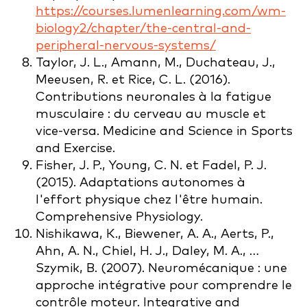
https://courses.lumenlearning.com/wm-
biology2/chapter/the-central-and-
peripheral-nervous-systems/
Taylor, J. L., Amann, M., Duchateau, J.,
Meeusen, R. et Rice, C. L. (2016).
Contributions neuronales à la fatigue
musculaire : du cerveau au muscle et
vice-versa. Medicine and Science in Sports
and Exercise.
Fisher, J. P., Young, C. N. et Fadel, P. J.
(2015). Adaptations autonomes à
l'effort physique chez l'être humain.
Comprehensive Physiology.
Nishikawa, K., Biewener, A. A., Aerts, P.,
Ahn, A. N., Chiel, H. J., Daley, M. A., …
Szymik, B. (2007). Neuromécanique : une
approche intégrative pour comprendre le
contrôle moteur. Integrative and