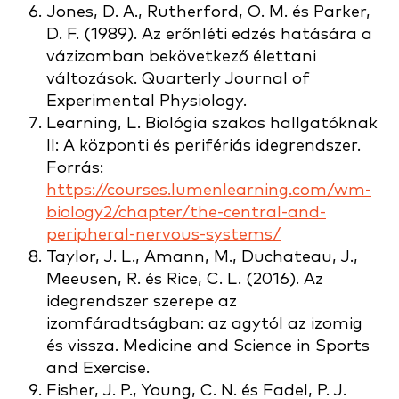
Jones, D. A., Rutherford, O. M. és Parker,
D. F. (1989). Az erőnléti edzés hatására a
vázizomban bekövetkező élettani
változások. Quarterly Journal of
Experimental Physiology.
Learning, L. Biológia szakos hallgatóknak
II: A központi és perifériás idegrendszer.
Forrás:
https://courses.lumenlearning.com/wm-
biology2/chapter/the-central-and-
peripheral-nervous-systems/
Taylor, J. L., Amann, M., Duchateau, J.,
Meeusen, R. és Rice, C. L. (2016). Az
idegrendszer szerepe az
izomfáradtságban: az agytól az izomig
és vissza. Medicine and Science in Sports
and Exercise.
Fisher, J. P., Young, C. N. és Fadel, P. J.