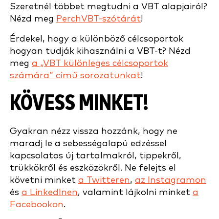
Szeretnél többet megtudni a VBT alapjairól?
Nézd meg
PerchVBT-szótárát
!
Érdekel, hogy a különböző célcsoportok
hogyan tudják kihasználni a VBT-t? Nézd
meg
a „VBT különleges célcsoportok
számára” című sorozatunkat
!
KÖVESS MINKET!
Gyakran nézz vissza hozzánk, hogy ne
maradj le a sebességalapú edzéssel
kapcsolatos új tartalmakról, tippekről,
trükkökről és eszközökről. Ne felejts el
követni minket
a Twitteren
,
az Instagramon
és
a LinkedInen
, valamint lájkolni minket
a
Facebookon
.