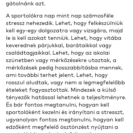
gátolnánk azt.
A sportolókra nap mint nap számosféle
stressz nehezedik. Lehet, hogy felkészülniük
kell egy-egy dolgozatra vagy vizsgára, majd
le is kell azokat tenniük. Lehet, hogy vitába
keverednek párjukkal, barátaikkal vagy
családtagjaikkal. Lehet, hogy az iskolai
szünetben vagy mérkőzésekre utaztak, a
mérkőzések pedig hosszabbításba mennek,
ami további terhet jelent. Lehet, hogy
rosszul aludtak, vagy nem a legmegfelelőbb
ételeket fogyasztottak. Mindezek a külső
tényezők hatással lehetnek a teljesítményre.
És bár fontos megtanulni, hogyan kell
sportolóként kezelni és irányítani a stresszt,
ugyanolyan fontos megtanulni, hogyan kell
edzőként megfelelő ösztönzést nyújtani a