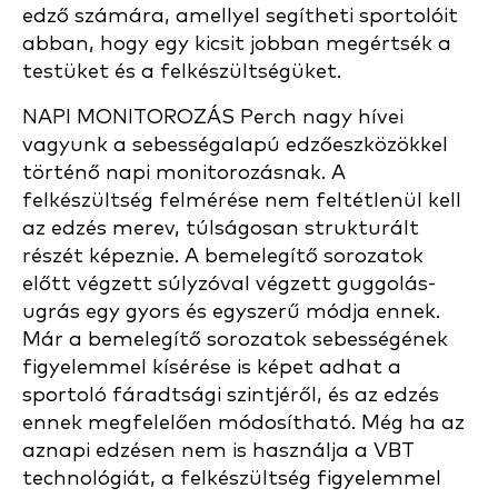
edző számára, amellyel segítheti sportolóit
abban, hogy egy kicsit jobban megértsék a
testüket és a felkészültségüket.
NAPI MONITOROZÁS Perch nagy hívei
vagyunk a sebességalapú edzőeszközökkel
történő napi monitorozásnak. A
felkészültség felmérése nem feltétlenül kell
az edzés merev, túlságosan strukturált
részét képeznie. A bemelegítő sorozatok
előtt végzett súlyzóval végzett guggolás-
ugrás egy gyors és egyszerű módja ennek.
Már a bemelegítő sorozatok sebességének
figyelemmel kísérése is képet adhat a
sportoló fáradtsági szintjéről, és az edzés
ennek megfelelően módosítható. Még ha az
aznapi edzésen nem is használja a VBT
technológiát, a felkészültség figyelemmel