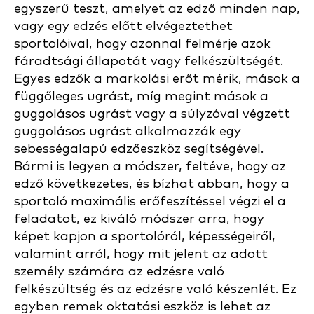
egyszerű teszt, amelyet az edző minden nap,
vagy egy edzés előtt elvégeztethet
sportolóival, hogy azonnal felmérje azok
fáradtsági állapotát vagy felkészültségét.
Egyes edzők a markolási erőt mérik, mások a
függőleges ugrást, míg megint mások a
guggolásos ugrást vagy a súlyzóval végzett
guggolásos ugrást alkalmazzák egy
sebességalapú edzőeszköz segítségével.
Bármi is legyen a módszer, feltéve, hogy az
edző következetes, és bízhat abban, hogy a
sportoló maximális erőfeszítéssel végzi el a
feladatot, ez kiváló módszer arra, hogy
képet kapjon a sportolóról, képességeiről,
valamint arról, hogy mit jelent az adott
személy számára az edzésre való
felkészültség és az edzésre való készenlét. Ez
egyben remek oktatási eszköz is lehet az