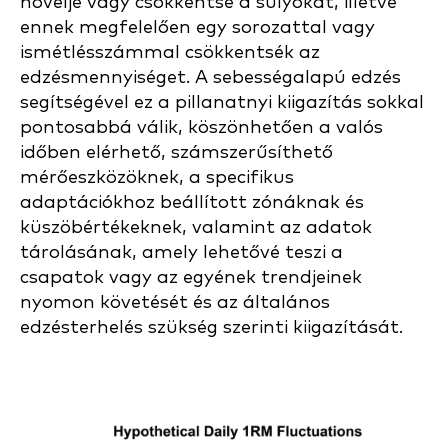
növelje vagy csökkentse a súlyokat, illetve
ennek megfelelően egy sorozattal vagy
ismétlésszámmal csökkentsék az
edzésmennyiséget. A sebességalapú edzés
segítségével ez a pillanatnyi kiigazítás sokkal
pontosabbá válik, köszönhetően a valós
időben elérhető, számszerűsíthető
mérőeszközöknek, a specifikus
adaptációkhoz beállított zónáknak és
küszöbértékeknek, valamint az adatok
tárolásának, amely lehetővé teszi a
csapatok vagy az egyének trendjeinek
nyomon követését és az általános
edzésterhelés szükség szerinti kiigazítását.