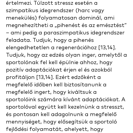
értelmezi. Túlzott stressz esetén a
szimpatikus idegrendszer (harc vagy
menekülés) folyamatosan dominál, ami
megnehezítheti a „pihenést és az emésztést”
– ami pedig a paraszimpatikus idegrendszer
feladata. Tudjuk, hogy a pihenés
elengedhetetlen a regenerációhoz [13,14].
Tudjuk, hogy az edzés olyan inger, amelytől a
sportolónak fel kell épülnie ahhoz, hogy
pozitív adaptációkat érjen el és azokból
profitáljon [13,14]. Ezért edzőként a
megfelelő időben kell biztosítanunk a
megfelelő ingert, hogy kiváltsuk a
sportolóink számára kívánt adaptációkat. A
sportolóval együtt kell kezelnünk a stresszt,
és pontosan kell adagolnunk a megfelelő
mennyiséget, hogy elősegítsük a sportoló
fejlődési folyamatát, ahelyett, hogy