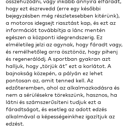
összehúzódni, vagy inkább annyira elfáradt,
hogy ezt észrevedd (erre egy későbbi
bejegyzésben még részletesebben kitérünk),
a motoros idegsejt riasztást kap, és ezt az
információt továbbítja a lánc mentén
egészen a központi idegrendszerig. Ez
elméletileg jelzi az agynak, hogy fáradt vagy,
és remélhetőleg arra ösztönöz, hogy pihenj
és regenerálódj. A sportban gyakran azt
halljuk, hogy „törjük át” ezt a korlátot. A
bajnokság közepén, a pályán ez lehet
pontosan az, amit tenned kell. Az
edzőteremben, ahol az alkalmazkodásra és
nem a sérülésekre törekszünk, hasznos, ha
látni és számszerűsíteni tudjuk ezt a
fáradtságot, és esetleg az adott edzés
alkalmával a képességeinkhez igazítjuk az
edzést.