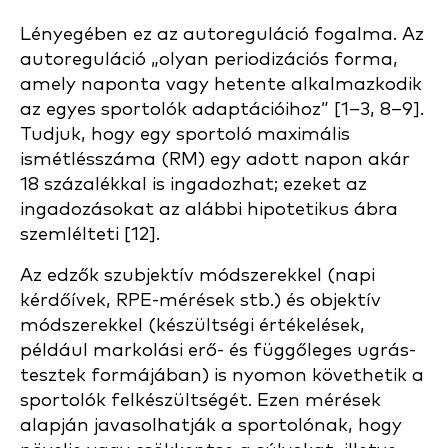
Lényegében ez az autoreguláció fogalma. Az
autoreguláció „olyan periodizációs forma,
amely naponta vagy hetente alkalmazkodik
az egyes sportolók adaptációihoz” [1–3, 8–9].
Tudjuk, hogy egy sportoló maximális
ismétlésszáma (RM) egy adott napon akár
18 százalékkal is ingadozhat; ezeket az
ingadozásokat az alábbi hipotetikus ábra
szemlélteti [12].
Az edzők szubjektív módszerekkel (napi
kérdőívek, RPE-mérések stb.) és objektív
módszerekkel (készültségi értékelések,
például markolási erő- és függőleges ugrás-
tesztek formájában) is nyomon követhetik a
sportolók felkészültségét. Ezen mérések
alapján javasolhatják a sportolónak, hogy