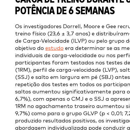
POTÊNCIA DE 6 SEMANAS
Os investigadores Dorrell, Moore e Gee rec
treino físico (23,6 ± 3,7 anos) e distribuír
de Carga-Velocidade (ILVP) ou pelo grupo 
objetivo do
estudo
era determinar se as me
individuais de carga-velocidade ou nos perf
participantes foram testados nos testes 
(1RM), perfil de carga-velocidade (LVP), 
(SSJ) e salto em largura em pé (SBJ) antes
repetição dos testes em todos os particip
saltos aumentou significativamente para o 
6,7%), com apenas o CMJ e o SSJ a apresen
1RM no agachamento traseiro aumentou sign
9,7%) como para o grupo GLVP (p < 0,01; 
produzido resultados positivos, os investi
abordagem individualizada pode conduzir a