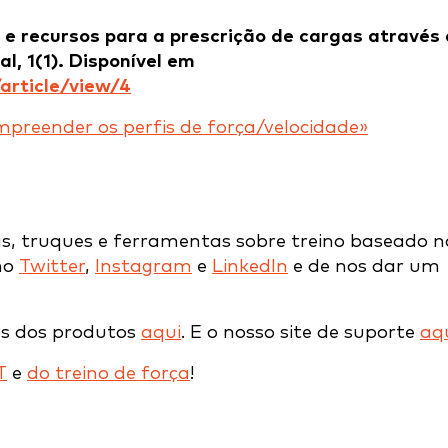
s e recursos para a prescrição de cargas através
l, 1(1). Disponível em
/article/view/4
preender os perfis de força/velocidade»
as, truques e ferramentas sobre treino baseado n
 no
Twitter
,
Instagram
e
LinkedIn
e de nos dar um
eos dos produtos
aqui
. E o nosso site de suporte
aqu
T
e
do treino de força
!