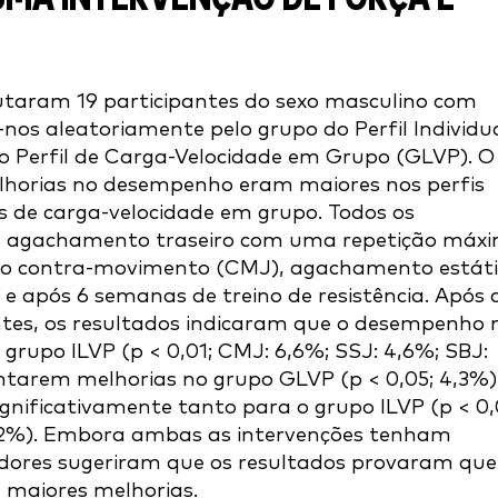
rutaram 19 participantes do sexo masculino com
am-nos aleatoriamente pelo grupo do Perfil Individu
do Perfil de Carga-Velocidade em Grupo (GLVP). O
lhorias no desempenho eram maiores nos perfis
is de carga-velocidade em grupo. Todos os
de agachamento traseiro com uma repetição máx
salto contra-movimento (CMJ), agachamento estát
 e após 6 semanas de treino de resistência. Após 
antes, os resultados indicaram que o desempenho 
grupo ILVP (p < 0,01; CMJ: 6,6%; SSJ: 4,6%; SBJ:
tarem melhorias no grupo GLVP (p < 0,05; 4,3%)
ificativamente tanto para o grupo ILVP (p < 0,
7,2%). Embora ambas as intervenções tenham
gadores sugeriram que os resultados provaram que
 maiores melhorias.