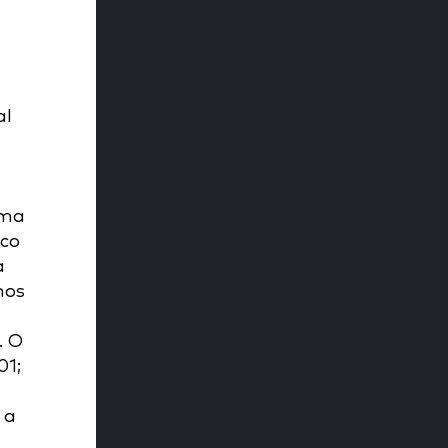
al
ima
ico
a
nos
. O
01;
 a