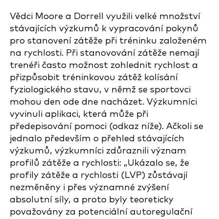
Vědci Moore a Dorrell využili velké množství
stávajících výzkumů k vypracování pokynů
pro stanovení zátěže při tréninku založeném
na rychlosti. Při stanovování zátěže nemají
trenéři často možnost zohlednit rychlost a
přizpůsobit tréninkovou zátěž kolísání
fyziologického stavu, v němž se sportovci
mohou den ode dne nacházet. Výzkumníci
vyvinuli aplikaci, která může při
předepisování pomoci (odkaz níže). Ačkoli se
jednalo především o přehled stávajících
výzkumů, výzkumníci zdůraznili význam
profilů zátěže a rychlosti: „Ukázalo se, že
profily zátěže a rychlosti (LVP) zůstávají
nezměněny i přes významné zvýšení
absolutní síly, a proto byly teoreticky
považovány za potenciální autoregulační