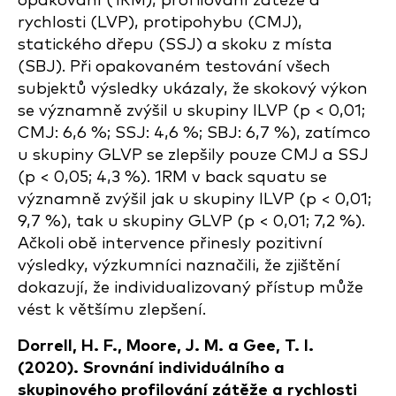
opakování (1RM), profilování zátěže a
rychlosti (LVP), protipohybu (CMJ),
statického dřepu (SSJ) a skoku z místa
(SBJ). Při opakovaném testování všech
subjektů výsledky ukázaly, že skokový výkon
se významně zvýšil u skupiny ILVP (p < 0,01;
CMJ: 6,6 %; SSJ: 4,6 %; SBJ: 6,7 %), zatímco
u skupiny GLVP se zlepšily pouze CMJ a SSJ
(p < 0,05; 4,3 %). 1RM v back squatu se
významně zvýšil jak u skupiny ILVP (p < 0,01;
9,7 %), tak u skupiny GLVP (p < 0,01; 7,2 %).
Ačkoli obě intervence přinesly pozitivní
výsledky, výzkumníci naznačili, že zjištění
dokazují, že individualizovaný přístup může
vést k většímu zlepšení.
Dorrell, H. F., Moore, J. M. a Gee, T. I.
(2020). Srovnání individuálního a
skupinového profilování zátěže a rychlosti