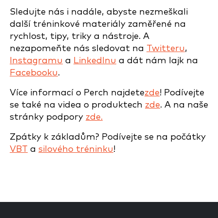
Sledujte nás i nadále, abyste nezmeškali
další tréninkové materiály zaměřené na
rychlost, tipy, triky a nástroje. A
nezapomeňte nás sledovat na
Twitteru
,
Instagramu
a
LinkedInu
a dát nám lajk na
Facebooku
.
Více informací o Perch najdete
zde
! Podívejte
se také na videa o produktech
zde
. A na naše
stránky podpory
zde.
Zpátky k základům? Podívejte se na počátky
VBT
a
silového tréninku
!