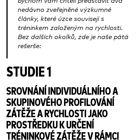
bychom vám chtěli představit dva
nedávno zveřejněné výzkumné
články, které úzce souvisejí s
tréninkem založeným na rychlosti.
Bez dalších okolků, zde je naše pátá
rešerše:
STUDIE 1
SROVNÁNÍ INDIVIDUÁLNÍHO A
SKUPINOVÉHO PROFILOVÁNÍ
ZÁTĚŽE A RYCHLOSTI JAKO
PROSTŘEDKU K URČENÍ
TRÉNINKOVÉ ZÁTĚŽE V RÁMCI