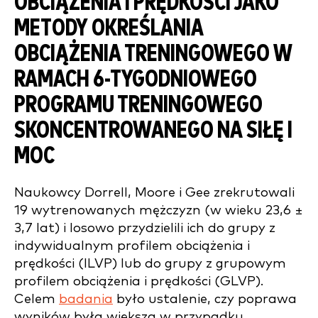
OBCIĄŻENIA I PRĘDKOŚCI JAKO
METODY OKREŚLANIA
OBCIĄŻENIA TRENINGOWEGO W
RAMACH 6-TYGODNIOWEGO
PROGRAMU TRENINGOWEGO
SKONCENTROWANEGO NA SIŁĘ I
MOC
Naukowcy Dorrell, Moore i Gee zrekrutowali
19 wytrenowanych mężczyzn (w wieku 23,6 ±
3,7 lat) i losowo przydzielili ich do grupy z
indywidualnym profilem obciążenia i
prędkości (ILVP) lub do grupy z grupowym
profilem obciążenia i prędkości (GLVP).
Celem
badania
było ustalenie, czy poprawa
wyników była większa w przypadku