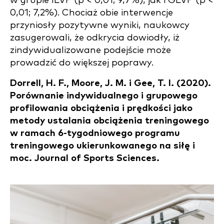
w grupie ILVP (p < 0,01; 9,7%), jak i GLVP (p <
0,01; 7,2%). Chociaż obie interwencje
przyniosły pozytywne wyniki, naukowcy
zasugerowali, że odkrycia dowiodły, iż
zindywidualizowane podejście może
prowadzić do większej poprawy.
Dorrell, H. F., Moore, J. M. i Gee, T. I. (2020).
Porównanie indywidualnego i grupowego
profilowania obciążenia i prędkości jako
metody ustalania obciążenia treningowego
w ramach 6-tygodniowego programu
treningowego ukierunkowanego na siłę i
moc. Journal of Sports Sciences.