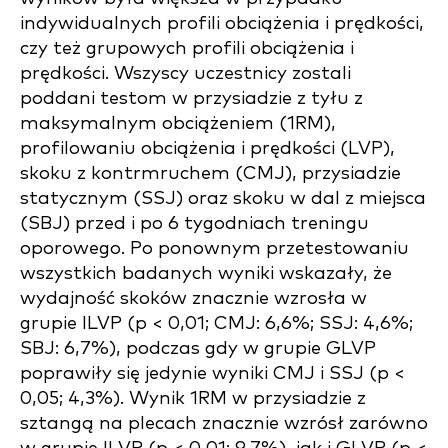
indywidualnych profili obciążenia i prędkości,
czy też grupowych profili obciążenia i
prędkości. Wszyscy uczestnicy zostali
poddani testom w przysiadzie z tyłu z
maksymalnym obciążeniem (1RM),
profilowaniu obciążenia i prędkości (LVP),
skoku z kontrmruchem (CMJ), przysiadzie
statycznym (SSJ) oraz skoku w dal z miejsca
(SBJ) przed i po 6 tygodniach treningu
oporowego. Po ponownym przetestowaniu
wszystkich badanych wyniki wskazały, że
wydajność skoków znacznie wzrosła w
grupie ILVP (p < 0,01; CMJ: 6,6%; SSJ: 4,6%;
SBJ: 6,7%), podczas gdy w grupie GLVP
poprawiły się jedynie wyniki CMJ i SSJ (p <
0,05; 4,3%). Wynik 1RM w przysiadzie z
sztangą na plecach znacznie wzrósł zarówno