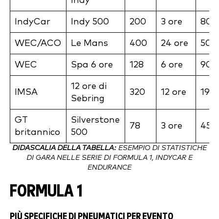
Indy
IndyCar
Indy 500
200
3 ore
800
WEC/ACO
Le Mans
400
24 ore
500
WEC
Spa 6 ore
128
6 ore
900
12 ore di
IMSA
320
12 ore
192
Sebring
GT
Silverstone
78
3 ore
456
britannico
500
DIDASCALIA DELLA TABELLA:
ESEMPIO DI STATISTICHE
DI GARA NELLE SERIE DI FORMULA 1, INDYCAR E
ENDURANCE
FORMULA 1
PIÙ SPECIFICHE DI PNEUMATICI PER EVENTO