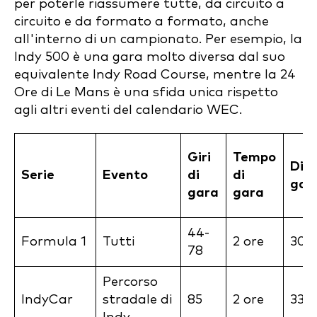
per poterle riassumere tutte, da circuito a
circuito e da formato a formato, anche
all'interno di un campionato. Per esempio, la
Indy 500 è una gara molto diversa dal suo
equivalente Indy Road Course, mentre la 24
Ore di Le Mans è una sfida unica rispetto
agli altri eventi del calendario WEC.
Giri
Tempo
Dis
Serie
Evento
di
di
gar
gara
gara
44-
Formula 1
Tutti
2 ore
300
78
Percorso
IndyCar
stradale di
85
2 ore
330