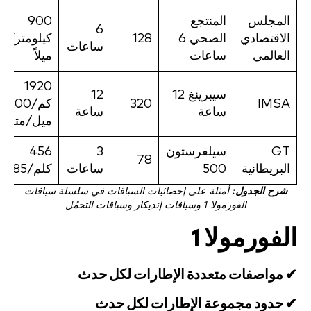
المجلس
المنتجع
900
6
الاقتصادي
الصحي 6
128
كيلوم
ساعات
العالمي
ساعات
ميلاً
1920
سيبرينغ 12
12
IMSA
320
كم/1200
ساعة
ساعة
ميل/متر
GT
سيلفرستون
3
456
78
البريطانية
500
ساعات
كلم/285 ميلاً
شرح الجدول:
أمثلة على إحصائيات السباقات في سلسلة سباقات
الفورمولا 1 وسباقات إنديكار وسباقات التحمّل
الفورمولا 1
✔ مواصفات متعددة الإطارات لكل حدث
✔ حدود مجموعة الإطارات لكل حدث