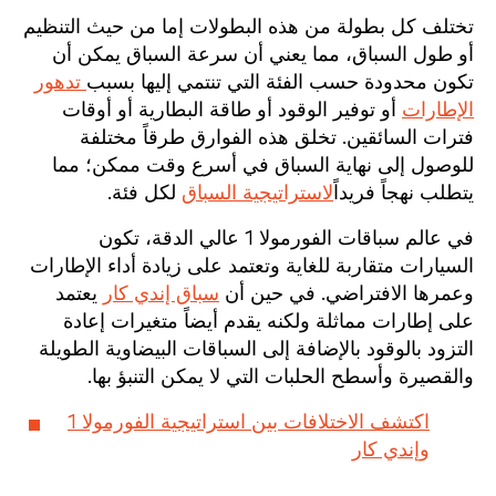
تختلف كل بطولة من هذه البطولات إما من حيث التنظيم
أو طول السباق، مما يعني أن سرعة السباق يمكن أن
تكون محدودة حسب الفئة التي تنتمي إليها بسبب
تدهور
الإطارات
أو توفير الوقود أو طاقة البطارية أو أوقات
فترات السائقين. تخلق هذه الفوارق طرقاً مختلفة
للوصول إلى نهاية السباق في أسرع وقت ممكن؛ مما
يتطلب نهجاً فريداً
لاستراتيجية السباق
لكل فئة.
في عالم سباقات الفورمولا 1 عالي الدقة، تكون
السيارات متقاربة للغاية وتعتمد على زيادة أداء الإطارات
وعمرها الافتراضي. في حين أن
سباق إندي كار
يعتمد
على إطارات مماثلة ولكنه يقدم أيضاً متغيرات إعادة
التزود بالوقود بالإضافة إلى السباقات البيضاوية الطويلة
والقصيرة وأسطح الحلبات التي لا يمكن التنبؤ بها.
اكتشف الاختلافات بين استراتيجية الفورمولا 1
وإندي كار