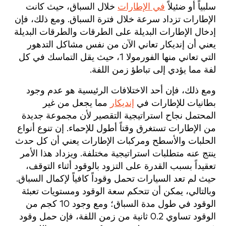
سلبياً أو ضئيلاً
في الإطارات
خلال السباق، حيث كانت
الإطارات تزداد سرعة خلال فترة السباق. ومع ذلك، فإن
إدخال الإطارات البديلة على الطرقات والطرقات البديلة
يعني أن إنديكار تعاني الآن من نفس مشاكل التدهور
التي تعاني منها الفورمولا 1، حيث يقل التماسك في كل
لفة مما يؤدي إلى تباطؤ زمن اللفة.
ومع ذلك، فإن أحد الاختلافات الرئيسية هو عدم وجود
بطانيات للإطارات في
إنديكار
مما يجعل من غير
المحتمل نجاح استراتيجية التقصير لأن مجموعة جديدة
من الإطارات تستغرق وقتاً أطول للإحماء. إن تنوع أنواع
الحلبات والأسطح ومركبات الإطارات يعني أن كل حدث
ينتج عنه متطلبات استراتيجية مختلفة. ويزداد هذا الأمر
تعقيداً بسبب القدرة على التزود بالوقود أثناء التوقف،
حيث لم تعد السيارات تحمل وقوداً كافياً لإكمال السباق.
وبالتالي، يمكن أن تتحكم سعة الوقود ومستويات تعبئة
الوقود في طول مدة السباق؛ ومع وجود 10 كجم من
الوقود تساوي 0.2 ثانية من زمن اللفة، فإن حمل وقود