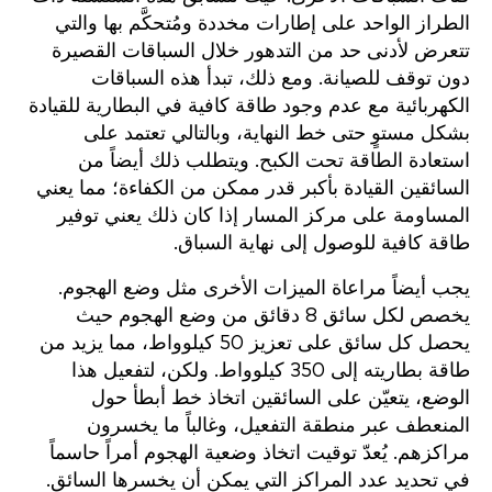
الطراز الواحد على إطارات مخددة ومُتحكَّم بها والتي
تتعرض لأدنى حد من التدهور خلال السباقات القصيرة
دون توقف للصيانة. ومع ذلك، تبدأ هذه السباقات
الكهربائية مع عدم وجود طاقة كافية في البطارية للقيادة
بشكل مستوٍ حتى خط النهاية، وبالتالي تعتمد على
استعادة الطاقة تحت الكبح. ويتطلب ذلك أيضاً من
السائقين القيادة بأكبر قدر ممكن من الكفاءة؛ مما يعني
المساومة على مركز المسار إذا كان ذلك يعني توفير
طاقة كافية للوصول إلى نهاية السباق.
يجب أيضاً مراعاة الميزات الأخرى مثل وضع الهجوم.
يخصص لكل سائق 8 دقائق من وضع الهجوم حيث
يحصل كل سائق على تعزيز 50 كيلوواط، مما يزيد من
طاقة بطاريته إلى 350 كيلوواط. ولكن، لتفعيل هذا
الوضع، يتعيّن على السائقين اتخاذ خط أبطأ حول
المنعطف عبر منطقة التفعيل، وغالباً ما يخسرون
مراكزهم. يُعدّ توقيت اتخاذ وضعية الهجوم أمراً حاسماً
في تحديد عدد المراكز التي يمكن أن يخسرها السائق.