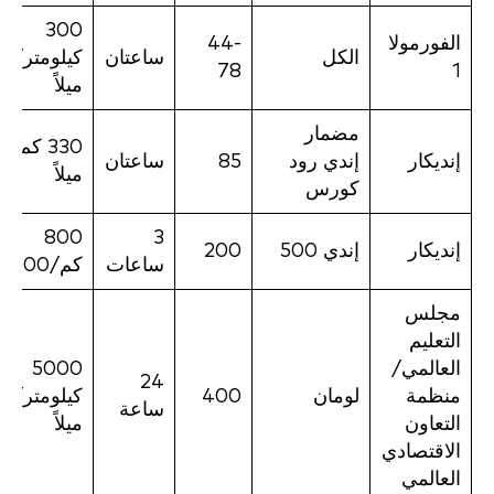
300
الفورمولا
44-
الكل
ساعتان
كيلوم
78
1
ميلاً
مضمار
330
إنديكار
إندي رود
85
ساعتان
ميلاً
كورس
800
3
إنديكار
إندي 500
200
ساعات
كم/500 ميل
مجلس
التعليم
العالمي/
5000
24
منظمة
لومان
400
كيلو
ساعة
التعاون
ميلاً
الاقتصادي
العالمي