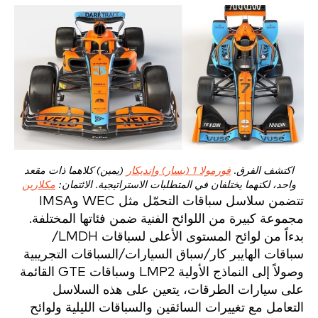
اكتشف الفرق.
فورمولا 1 (يسار) وإنديكار
(يمين) كلاهما ذات مقعد
واحد، لكنهما يختلفان في المتطلبات الاستراتيجية. الائتمان:
مكلارين
تتضمن سلاسل سباقات التحمّل مثل WEC وIMSA
مجموعة كبيرة من اللوائح الفنية ضمن فئاتها المختلفة.
بدءاً من لوائح المستوى الأعلى لسباقات LMDH/
سباقات الهايبر كار/سباق السيارات/السباقات التجريبية
وصولاً إلى النماذج الأولية LMP2 وسباقات GTE القائمة
على سيارات الطرقات، يتعين على هذه السلاسل
التعامل مع تغييرات السائقين والسباقات الليلية ولوائح