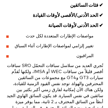
✔ فئات السائقين
✔ الحد الأدنى/الأقصى لأوقات القيادة
✔ الحد الأدنى لأوقات الصيانة
مواصفات الإطارات المتعددة لكل حدث
تغيير إلزامي لمواصفات الإطارات أثناء السباق
المراقبون
تُجري العديد من سلاسل سباقات التحمّل SRO سباقات
أقصر قليلاً من سباقات WEC أو IMSA، ولكنها تُقدِّم
سيارات GT3 وGT4 مع مجموعات من السائقين
المحترفين والهواة. توجد نفس القيود الزمنية للقيادة،
ولكن هناك الآن إمكانية لفارق زمني أكبر بكثير بين
سائقين في نفس السيارة. قد يكون السائق الهاوي الجيد
أبطأ من السائق المحترف بـ 2 ثانية، مما يوفر ميزة
استراتيجية بوضع السائق المحترف في السيارة، بينما