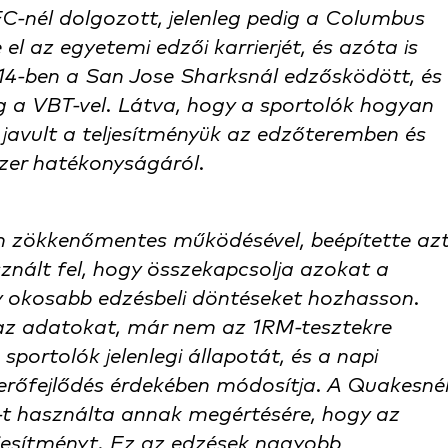
-nél dolgozott, jelenleg pedig a Columbus
el az egyetemi edzői karrierjét, és azóta is
14-ben a San Jose Sharksnál edzősködött, és
g a VBT-vel. Látva, hogy a sportolók hogyan
javult a teljesítményük az edzőteremben és
zer hatékonyságáról.
h zökkenőmentes működésével, beépítette az
znált fel, hogy összekapcsolja azokat a
így okosabb edzésbeli döntéseket hozhasson.
 az adatokat, már nem az 1RM-tesztekre
ortolók jelenlegi állapotát, és a napi
erőfejlődés érdekében módosítja. A Quakesné
t használta annak megértésére, hogy az
ljesítményt. Ez az edzések nagyobb