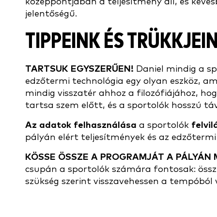
középpontjában a teljesítmény áll, és kevés
jelentőségű.
TIPPEINK ÉS TRÜKKJEI
TARTSUK EGYSZERŰEN!
Daniel mindig a sp
edzőtermi technológia egy olyan eszköz, amel
mindig visszatér ahhoz a filozófiájához, ho
tartsa szem előtt, és a sportolók hosszú táv
Az adatok felhasználása
a sportolók
felvi
pályán elért teljesítmények és az edzőter
KÖSSE ÖSSZE A PROGRAMJÁT A PÁLYÁN 
csupán a sportolók számára fontosak: össze 
szükség szerint visszavehessen a tempóból