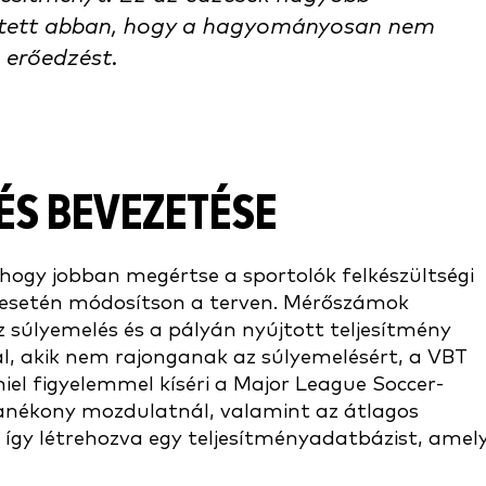
gített abban, hogy a hagyományosan nem
 erőedzést.
ÉS BEVEZETÉSE
hogy jobban megértse a sportolók felkészültségi
ég esetén módosítson a terven. Mérőszámok
z súlyemelés és a pályán nyújtott teljesítmény
ál, akik nem rajonganak az súlyemelésért, a VBT
el figyelemmel kíséri a Major League Soccer-
anékony mozdulatnál, valamint az átlagos
 így létrehozva egy teljesítményadatbázist, amel