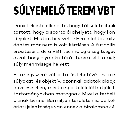
SÚLYEMELŐ TEREM VBT
Daniel eleinte ellenezte, hogy túl sok techn
tartott, hogy a sportolói ahelyett, hogy ko
idejüket. Miután bevezette Perch látta, mi
döntés már nem is volt kérdéses. A futba
erősítésért, de a VBT technológia segítségé
azzal, hogy olyan kultúrát teremtett, amel
súly mennyisége helyett.
Ez az egyszerű változtatás lehetővé teszi 
súlyokat, és objektív, azonnali adatok alapj
növelése ellen, mert a sportolók láthatják, 
tartományokban mozognak. Mivel a terhelés
bíznak benne. Bármilyen területen is, de k
óriási jelentősége van ennek a bizalomnak 