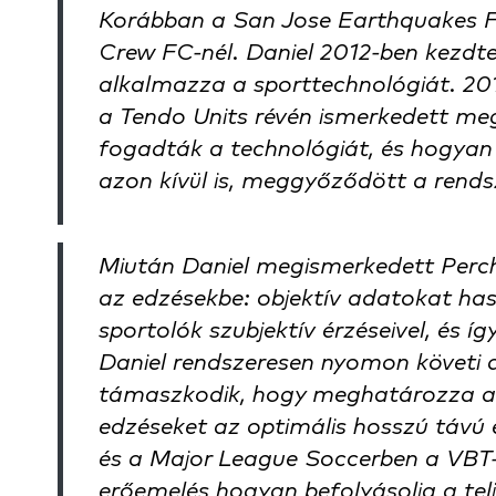
Korábban a San Jose Earthquakes FC
Crew FC-nél. Daniel 2012-ben kezdte 
alkalmazza a sporttechnológiát. 20
a Tendo Units révén ismerkedett me
fogadták a technológiát, és hogyan 
azon kívül is, meggyőződött a rends
Miután Daniel megismerkedett Perc
az edzésekbe: objektív adatokat has
sportolók szubjektív érzéseivel, és 
Daniel rendszeresen nyomon követi
támaszkodik, hogy meghatározza a sp
edzéseket az optimális hosszú távú 
és a Major League Soccerben a VBT-
erőemelés hogyan befolyásolja a te