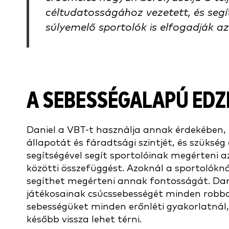
céltudatosságához vezetett, és se
súlyemelő sportolók is elfogadják az
A SEBESSÉGALAPÚ EDZ
Daniel a VBT-t használja annak érdekében, 
állapotát és fáradtsági szintjét, és szüks
segítségével segít sportolóinak megérteni a
közötti összefüggést. Azoknál a sportolókn
segíthet megérteni annak fontosságát. Dani
játékosainak csúcssebességét minden robb
sebességüket minden erőnléti gyakorlatnál,
később vissza lehet térni.