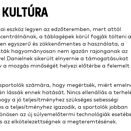
 KULTÚRA
ikai eszköz legyen az edzőteremben, mert attól
ncentrálnának, a táblagépek körül fogják tölteni 
lyen egyszerű és zökkenőmentes a használata, a
llisták hagyományosan nem igazán rajonganak az
vel Danielnek sikerült elnyernie a támogatásukat
y a mozgás minőségét helyezi előtérbe a felemelt
a sportolók számára, hogy megértsék, miért emeln
án lássák ennek hatását. Nincs ellenállás a terhel
hogy a jó teljesítményhez szükséges sebességi
 a teljesítményhez igazodik, a sportolók jobban
ülönösen az új súlyemelőtermi technológiák esetéb
és az elkötelezettségnek a megteremtésének.