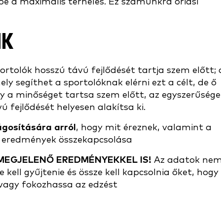
bé a maximális terhelés. Ez számunkra óriási
NK
ortolók hosszú távú fejlődését tartja szem előtt; 
y segíthet a sportolóknak elérni ezt a célt, de ő
gy a minőséget tartsa szem előtt, az egyszerűsége
ú fejlődését helyesen alakítsa ki.
lágosítására arról
, hogy mit éreznek, valamint a
mi eredmények összekapcsolása
MEGJELENŐ EREDMÉNYEKKEL IS!
Az adatok ne
kell gyűjtenie és össze kell kapcsolnia őket, hogy
 vagy fokozhassa az edzést