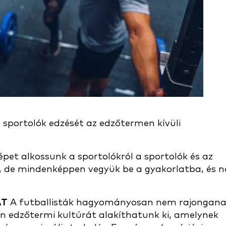
 sportolók edzését az edzőtermen kívüli
épet alkossunk a sportolókról a sportolók és az
t, de mindenképpen vegyük be a gyakorlatba, és n
ÁT
A futballisták hagyományosan nem rajongan
yan edzőtermi kultúrát alakíthatunk ki, amelynek