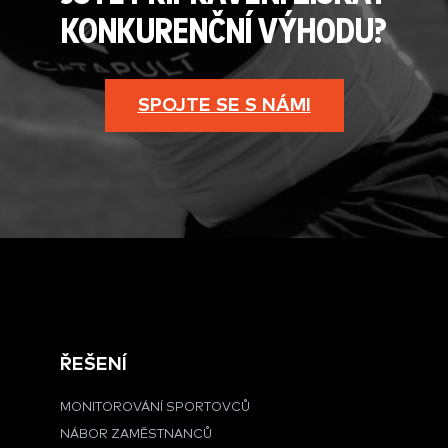
KONKURENČNÍ VÝHODU?
SPOJTE SE S NÁMI
ŘEŠENÍ
MONITOROVÁNÍ SPORTOVCŮ
NÁBOR ZAMĚSTNANCŮ