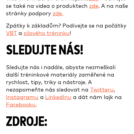
se také na videa o produktech
zde
. A na naše
stránky podpory
zde.
Zpátky k základům? Podívejte se na počátky
VBT
a
silového tréninku
!
SLEDUJTE NÁS!
Sledujte nás i nadále, abyste nezmeškali
další tréninkové materiály zaměřené na
rychlost, tipy, triky a nástroje. A
nezapomeňte nás sledovat na
Twitteru
,
Instagramu
a
LinkedInu
a dát nám lajk na
Facebooku
.
ZDROJE: