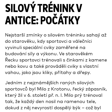
SILOVÝ TRÉNINK V
ANTICE: POČÁTKY
Nejstarší zmínky o silovém tréninku sahají až
do starověku, kdy sportovci a válečníci
vyvinuli speciální cviky zaměřené na
budování síly a výkonu. Ve starověkém
Řecku sportovci trénovali s činkami z kamene
nebo kovu a také prováděli cviky s vlastní
vahou, jako jsou kliky, přítahy a dřepy.
Jedním z nejznámějších raných silových
sportovců byl Milo z Krotonu, řecký zápasník,
který žil v 6. století př. n. l. Milo prý trénoval
tak, že každý den nosil na ramenou tele,
dokud z něj nevyrostl dospělý býk – což byl