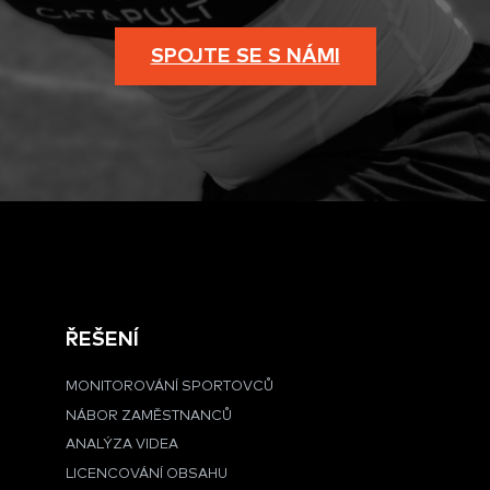
SPOJTE SE S NÁMI
ŘEŠENÍ
MONITOROVÁNÍ SPORTOVCŮ
NÁBOR ZAMĚSTNANCŮ
ANALÝZA VIDEA
LICENCOVÁNÍ OBSAHU