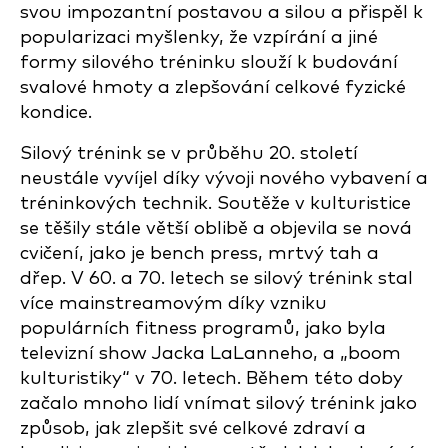
svou impozantní postavou a silou a přispěl k
popularizaci myšlenky, že vzpírání a jiné
formy silového tréninku slouží k budování
svalové hmoty a zlepšování celkové fyzické
kondice.
Silový trénink se v průběhu 20. století
neustále vyvíjel díky vývoji nového vybavení a
tréninkových technik. Soutěže v kulturistice
se těšily stále větší oblibě a objevila se nová
cvičení, jako je bench press, mrtvý tah a
dřep. V 60. a 70. letech se silový trénink stal
více mainstreamovým díky vzniku
populárních fitness programů, jako byla
televizní show Jacka LaLanneho, a „boom
kulturistiky“ v 70. letech. Během této doby
začalo mnoho lidí vnímat silový trénink jako
způsob, jak zlepšit své celkové zdraví a