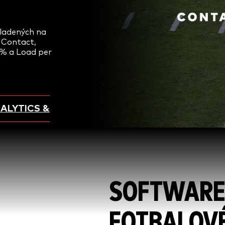
kladených na
 Contact,
 % a Load per
ALYTICS &
SOFTWARE
FOTBALOV