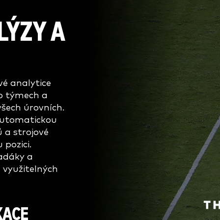
LÝZY A
vé analytice
 o týmech a
všech úrovních.
 automatickou
ů a strojové
 pozici.
zadáky a
 využitelných
KACE