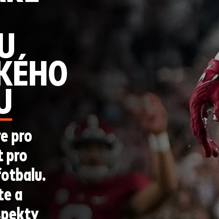
U
KÉHO
U
e pro
t pro
otbalu.
te a
spekty