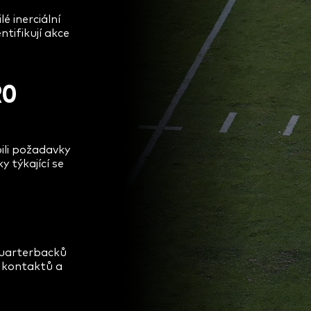
é inerciální
ntifikují akce
RO
ili požadavky
y týkající se
quarterbacků
 kontaktů a