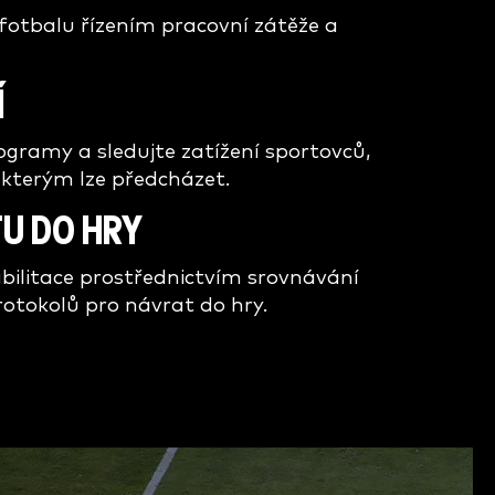
fotbalu řízením pracovní zátěže a
Í
ogramy a sledujte zatížení sportovců,
í, kterým lze předcházet.
U DO HRY
abilitace prostřednictvím srovnávání
otokolů pro návrat do hry.