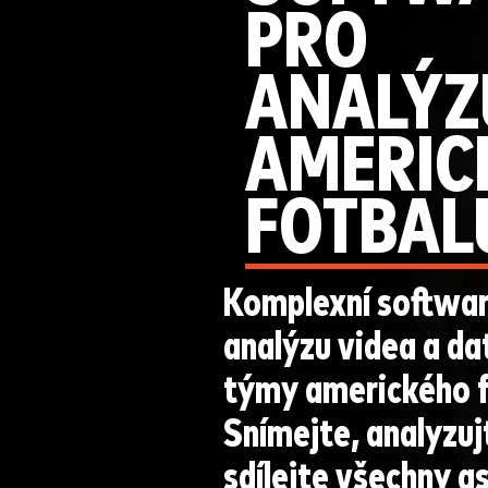
PRO
ANALÝZ
AMERIC
FOTBAL
Komplexní softwar
analýzu videa a da
týmy amerického f
Snímejte, analyzuj
sdílejte všechny a