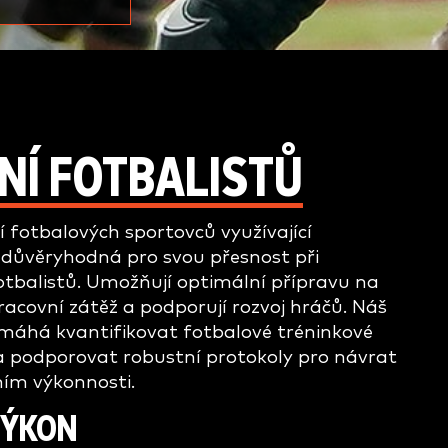
Í FOTBALISTŮ
 fotbalových sportovců využívající
u důvěryhodná pro svou přesnost při
fotbalistů. Umožňují optimální přípravu na
racovní zátěž a podporují rozvoj hráčů. Náš
máhá kvantifikovat fotbalové tréninkové
a podporovat robustní protokoly pro návrat
ním výkonnosti.
VÝKON