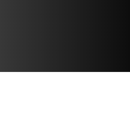
ZÁKAZNICKÁ PODPORA
Pomocí našeho stolu podpory získáte
přístup k návodům Jak na to, zodpovíte