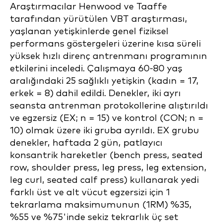
Araştırmacılar Henwood ve Taaffe
tarafından yürütülen VBT araştırması,
yaşlanan yetişkinlerde genel fiziksel
performans göstergeleri üzerine kısa süreli
yüksek hızlı direnç antrenmanı programının
etkilerini inceledi. Çalışmaya 60-80 yaş
aralığındaki 25 sağlıklı yetişkin (kadın = 17,
erkek = 8) dahil edildi. Denekler, iki ayrı
seansta antrenman protokollerine alıştırıldı
ve egzersiz (EX; n = 15) ve kontrol (CON; n =
10) olmak üzere iki gruba ayrıldı. EX grubu
denekler, haftada 2 gün, patlayıcı
konsantrik hareketler (bench press, seated
row, shoulder press, leg press, leg extension,
leg curl, seated calf press) kullanarak yedi
farklı üst ve alt vücut egzersizi için 1
tekrarlama maksimumunun (1RM) %35,
%55 ve %75'inde sekiz tekrarlık üç set