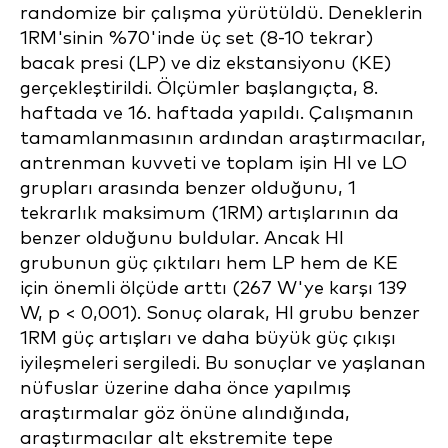
randomize bir çalışma yürütüldü. Deneklerin
1RM'sinin %70'inde üç set (8-10 tekrar)
bacak presi (LP) ve diz ekstansiyonu (KE)
gerçekleştirildi. Ölçümler başlangıçta, 8.
haftada ve 16. haftada yapıldı. Çalışmanın
tamamlanmasının ardından araştırmacılar,
antrenman kuvveti ve toplam işin HI ve LO
grupları arasında benzer olduğunu, 1
tekrarlık maksimum (1RM) artışlarının da
benzer olduğunu buldular. Ancak HI
grubunun güç çıktıları hem LP hem de KE
için önemli ölçüde arttı (267 W'ye karşı 139
W, p < 0,001). Sonuç olarak, HI grubu benzer
1RM güç artışları ve daha büyük güç çıkışı
iyileşmeleri sergiledi. Bu sonuçlar ve yaşlanan
nüfuslar üzerine daha önce yapılmış
araştırmalar göz önüne alındığında,
araştırmacılar alt ekstremite tepe