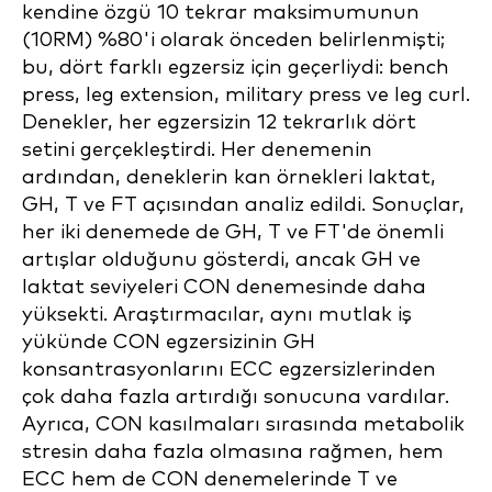
kendine özgü 10 tekrar maksimumunun
(10RM) %80'i olarak önceden belirlenmişti;
bu, dört farklı egzersiz için geçerliydi: bench
press, leg extension, military press ve leg curl.
Denekler, her egzersizin 12 tekrarlık dört
setini gerçekleştirdi. Her denemenin
ardından, deneklerin kan örnekleri laktat,
GH, T ve FT açısından analiz edildi. Sonuçlar,
her iki denemede de GH, T ve FT'de önemli
artışlar olduğunu gösterdi, ancak GH ve
laktat seviyeleri CON denemesinde daha
yüksekti. Araştırmacılar, aynı mutlak iş
yükünde CON egzersizinin GH
konsantrasyonlarını ECC egzersizlerinden
çok daha fazla artırdığı sonucuna vardılar.
Ayrıca, CON kasılmaları sırasında metabolik
stresin daha fazla olmasına rağmen, hem
ECC hem de CON denemelerinde T ve