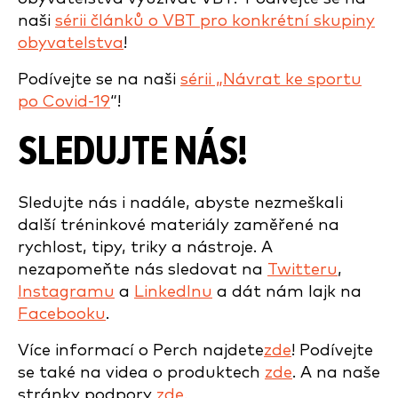
naši
sérii článků o VBT pro konkrétní skupiny
obyvatelstva
!
Podívejte se na naši
sérii „Návrat ke sportu
po Covid-19
“!
SLEDUJTE NÁS!
Sledujte nás i nadále, abyste nezmeškali
další tréninkové materiály zaměřené na
rychlost, tipy, triky a nástroje. A
nezapomeňte nás sledovat na
Twitteru
,
Instagramu
a
LinkedInu
a dát nám lajk na
Facebooku
.
Více informací o Perch najdete
zde
! Podívejte
se také na videa o produktech
zde
. A na naše
stránky podpory
zde.