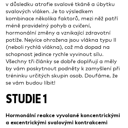
v důsledku atrofie svalové tkáně a úbytku
svalových vláken. Je to výsledkem
kombinace několika faktorů, mezi něž patří
méně pravidelný pohyb a cvičení,
hormonální změny a vznikající zdravotní
potíže. Nejvíce ohrožena jsou vlákna typu II
(neboli rychlá vlákna), což má dopad na
schopnost jedince rychle vyvinout sílu.
Všechny tři články se dobře doplňují a měly
by vám poskytnout podněty k zamyšlení při
tréninku určitých skupin osob. Doufáme, že
se vám budou líbit!
STUDIE 1
Hormonální reakce vyvolané koncentrickými
a excentrickými svalovými kontrakcemi