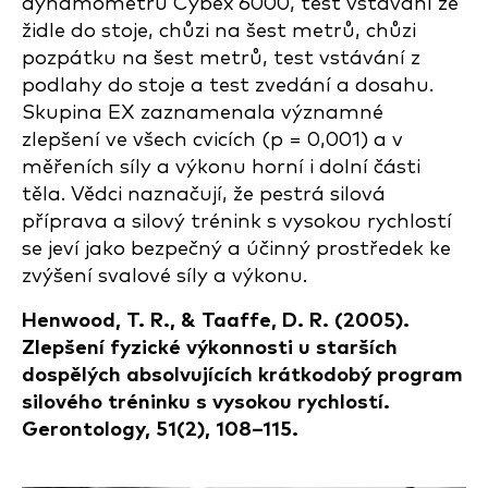
dynamometru Cybex 6000, test vstávání ze
židle do stoje, chůzi na šest metrů, chůzi
pozpátku na šest metrů, test vstávání z
podlahy do stoje a test zvedání a dosahu.
Skupina EX zaznamenala významné
zlepšení ve všech cvicích (p = 0,001) a v
měřeních síly a výkonu horní i dolní části
těla. Vědci naznačují, že pestrá silová
příprava a silový trénink s vysokou rychlostí
se jeví jako bezpečný a účinný prostředek ke
zvýšení svalové síly a výkonu.
Henwood, T. R., & Taaffe, D. R. (2005).
Zlepšení fyzické výkonnosti u starších
dospělých absolvujících krátkodobý program
silového tréninku s vysokou rychlostí.
Gerontology, 51(2), 108–115.