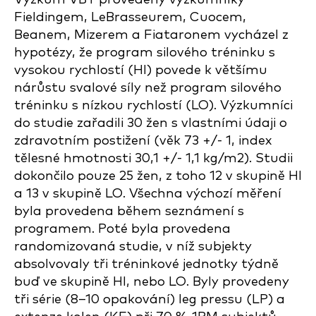
Fieldingem, LeBrasseurem, Cuocem,
Beanem, Mizerem a Fiataronem vycházel z
hypotézy, že program silového tréninku s
vysokou rychlostí (HI) povede k většímu
nárůstu svalové síly než program silového
tréninku s nízkou rychlostí (LO). Výzkumníci
do studie zařadili 30 žen s vlastními údaji o
zdravotním postižení (věk 73 +/- 1, index
tělesné hmotnosti 30,1 +/- 1,1 kg/m2). Studii
dokončilo pouze 25 žen, z toho 12 v skupině HI
a 13 v skupině LO. Všechna výchozí měření
byla provedena během seznámení s
programem. Poté byla provedena
randomizovaná studie, v níž subjekty
absolvovaly tři tréninkové jednotky týdně
buď ve skupině HI, nebo LO. Byly provedeny
tři série (8–10 opakování) leg pressu (LP) a