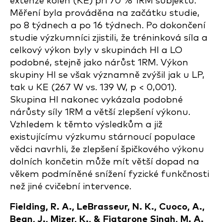
extenze kolen (KE) při 70 % 1RM subjektů.
Měření byla prováděna na začátku studie,
po 8 týdnech a po 16 týdnech. Po dokončení
studie výzkumníci zjistili, že tréninková síla a
celkový výkon byly v skupinách HI a LO
podobné, stejně jako nárůst 1RM. Výkon
skupiny HI se však významně zvýšil jak u LP,
tak u KE (267 W vs. 139 W, p < 0,001).
Skupina HI nakonec vykázala podobné
nárůsty síly 1RM a větší zlepšení výkonu.
Vzhledem k těmto výsledkům a již
existujícímu výzkumu stárnoucí populace
vědci navrhli, že zlepšení špičkového výkonu
dolních končetin může mít větší dopad na
věkem podmíněné snížení fyzické funkčnosti
než jiné cvičební intervence.
Fielding, R. A., LeBrasseur, N. K., Cuoco, A.,
Bean, J., Mizer, K., & Fiatarone Singh, M. A.