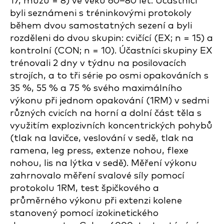
17, mužů = 8) ve věku 60–80 let. Účastníci
byli seznámeni s tréninkovými protokoly
během dvou samostatných sezení a byli
rozděleni do dvou skupin: cvičící (EX; n = 15) a
kontrolní (CON; n = 10). Účastníci skupiny EX
trénovali 2 dny v týdnu na posilovacích
strojích, a to tři série po osmi opakováních s
35 %, 55 % a 75 % svého maximálního
výkonu při jednom opakování (1RM) v sedmi
různých cvicích na horní a dolní část těla s
využitím explozivních koncentrických pohybů
(tlak na lavičce, veslování v sedě, tlak na
ramena, leg press, extenze nohou, flexe
nohou, lis na lýtka v sedě). Měření výkonu
zahrnovalo měření svalové síly pomocí
protokolu 1RM, test špičkového a
průměrného výkonu při extenzi kolene
stanovený pomocí izokinetického