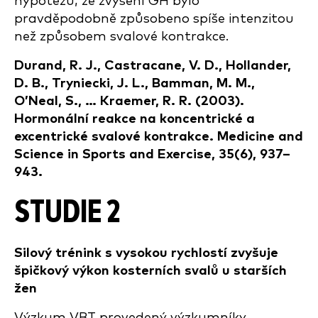
hypotézu, že zvýšení GH bylo
pravděpodobně způsobeno spíše intenzitou
než způsobem svalové kontrakce.
Durand, R. J., Castracane, V. D., Hollander,
D. B., Tryniecki, J. L., Bamman, M. M.,
O’Neal, S., … Kraemer, R. R. (2003).
Hormonální reakce na koncentrické a
excentrické svalové kontrakce. Medicine and
Science in Sports and Exercise, 35(6), 937–
943.
STUDIE 2
Silový trénink s vysokou rychlostí zvyšuje
špičkový výkon kosterních svalů u starších
žen
Výzkum VBT provedený výzkumníky