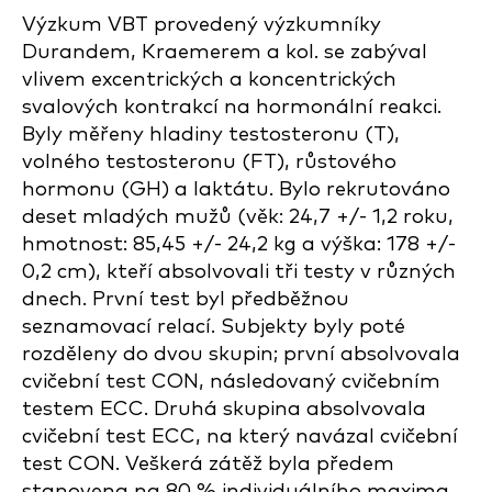
Výzkum VBT provedený výzkumníky
Durandem, Kraemerem a kol. se zabýval
vlivem excentrických a koncentrických
svalových kontrakcí na hormonální reakci.
Byly měřeny hladiny testosteronu (T),
volného testosteronu (FT), růstového
hormonu (GH) a laktátu. Bylo rekrutováno
deset mladých mužů (věk: 24,7 +/- 1,2 roku,
hmotnost: 85,45 +/- 24,2 kg a výška: 178 +/-
0,2 cm), kteří absolvovali tři testy v různých
dnech. První test byl předběžnou
seznamovací relací. Subjekty byly poté
rozděleny do dvou skupin; první absolvovala
cvičební test CON, následovaný cvičebním
testem ECC. Druhá skupina absolvovala
cvičební test ECC, na který navázal cvičební
test CON. Veškerá zátěž byla předem
stanovena na 80 % individuálního maxima