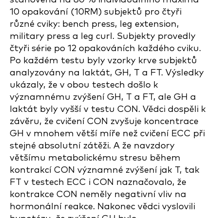
10 opakování (10RM) subjektů pro čtyři
různé cviky: bench press, leg extension,
military press a leg curl. Subjekty provedly
čtyři série po 12 opakováních každého cviku.
Po každém testu byly vzorky krve subjektů
analyzovány na laktát, GH, T a FT. Výsledky
ukázaly, že v obou testech došlo k
významnému zvýšení GH, T a FT, ale GH a
laktát byly vyšší v testu CON. Vědci dospěli k
závěru, že cvičení CON zvyšuje koncentrace
GH v mnohem větší míře než cvičení ECC při
stejné absolutní zátěži. A že navzdory
většímu metabolickému stresu během
kontrakcí CON významné zvýšení jak T, tak
FT v testech ECC i CON naznačovalo, že
kontrakce CON neměly negativní vliv na
hormonální reakce. Nakonec vědci vyslovili