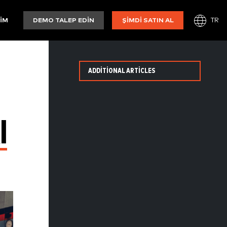
TR
ŞIM
DEMO TALEP EDIN
ŞIMDI SATIN AL
ADDITIONAL ARTICLES
I