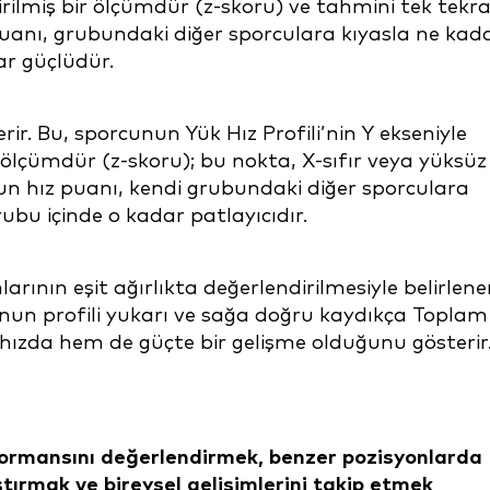
tirilmiş bir ölçümdür (z-skoru) ve tahmini tek tekr
nı, grubundaki diğer sporculara kıyasla ne kad
ar güçlüdür.
erir. Bu, sporcunun Yük Hız Profili’nin Y ekseniyle
ir ölçümdür (z-skoru); bu nokta, X-sıfır veya yüksüz
un hız puanı, kendi grubundaki diğer sporculara
ubu içinde o kadar patlayıcıdır.
ının eşit ağırlıkta değerlendirilmesiyle belirlene
unun profili yukarı ve sağa doğru kaydıkça Toplam
zda hem de güçte bir gelişme olduğunu gösterir
formansını değerlendirmek, benzer pozisyonlarda
tırmak ve bireysel gelişimlerini takip etmek