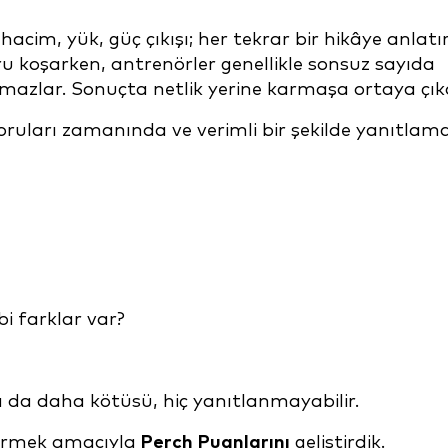
 hacim, yük, güç çıkışı; her tekrar bir hikâye anlatır
u koşarken, antrenörler genellikle sonsuz sayıda
mazlar. Sonuçta netlik yerine karmaşa ortaya çık
oruları zamanında ve verimli bir şekilde yanıtlam
bi farklar var?
a da daha kötüsü, hiç yanıtlanmayabilir.
türmek amacıyla
Perch Puanlarını
geliştirdik.