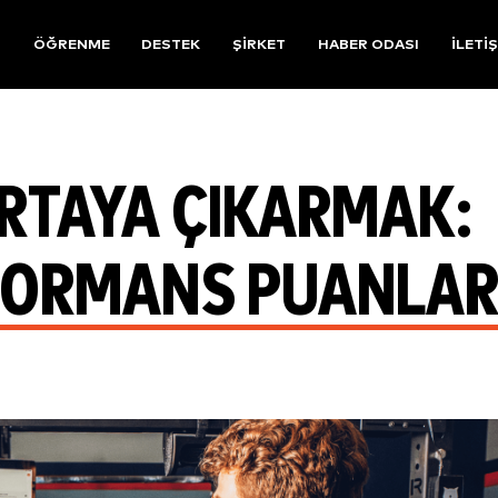
R
ÖĞRENME
DESTEK
ŞIRKET
HABER ODASI
İLETI
RTAYA ÇIKARMAK:
FORMANS PUANLAR