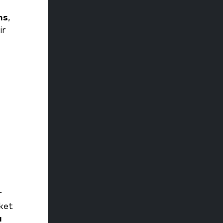
ns
,
ir
r
ket
ı