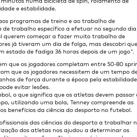
0 minutos numa bicicleta de spin, rolamento de
dade e estabilidade.
os programas de treino e ao trabalho de
 de trabalho específico a efetuar no segundo dia
ol querem começar a fazer muito trabalho de
es já tiveram um dia de folga, mas descobri que
 estado de fadiga 36 horas depois de um jogo".
 em que os jogadores completam entre 50-80 spri
z com que os jogadores necessitem de um tempo d
nhos de força durante a época pela estabilidade
pode evitar lesões.
ebol, o que significa que os atletas devem passar 
mpo, utilizando uma bola, Tenney compreende as
 benefícios da ciência do desporto no futebol.
ofissionais das ciências do desporto a trabalhar 
ização dos atletas nos ajudou a determinar os