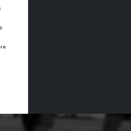
s
s
bre