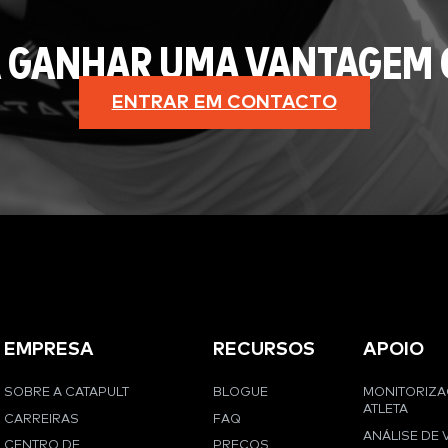
 GANHAR UMA VANTAGEM 
ENTRAR EM CONTACTO
EMPRESA
RECURSOS
APOIO
SOBRE A CATAPULT
BLOGUE
MONITORIZ
ATLETA
CARREIRAS
FAQ
ANÁLISE DE 
CENTRO DE
PREÇOS