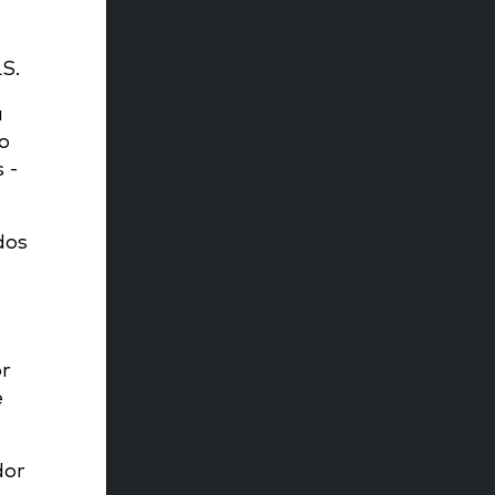
S.
a
o
 -
dos
or
e
dor