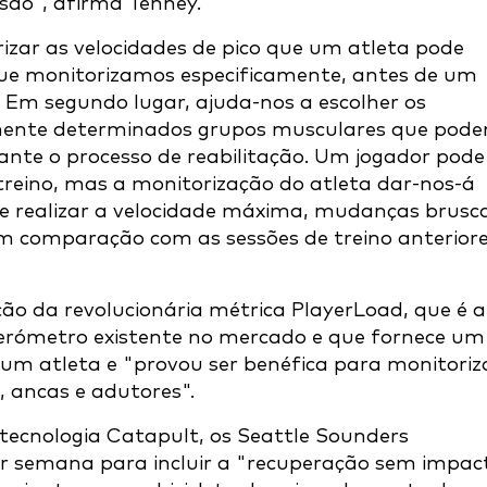
são", afirma Tenney.
orizar as velocidades de pico que um atleta pode
que monitorizamos especificamente, antes de um
. Em segundo lugar, ajuda-nos a escolher os
tamente determinados grupos musculares que pod
ante o processo de reabilitação. Um jogador pode
reino, mas a monitorização do atleta dar-nos-á
e realizar a velocidade máxima, mudanças brusc
em comparação com as sessões de treino anterior
ção da revolucionária métrica PlayerLoad, que é a
lerómetro existente no mercado e que fornece um
um atleta e "provou ser benéfica para monitoriz
, ancas e adutores".
tecnologia Catapult, os Seattle Sounders
por semana para incluir a "recuperação sem impac