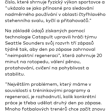
číslo, které shrnuje fyzický výkon sportovce a
"ukázalo se jako přínosné pro sledování
nadměrného používání v oblasti čtyřhlavého
stehenního svalu, kyčlí a přitahovačů."
Na základě údajů získaných pomocí
technologie Catapult upravili hráči týmu
Seattle Sounders svůj rozvrh tří zápasů
týdně tak, aby den po zápase zahrnoval
"neimpaktní regeneraci", která zahrnuje 20
minut na rotopedu, válení pěnou,
protahování, cvičení na pohyblivost a
stabilitu.
"Největším problémem, který máme v
souvislosti s tréninkovými programy a
regenerací, je rozhodnutí, kolik konkrétní
práce je třeba udělat druhý den po zápase.
Mnoho fotbalových trenérů chce začít znovu