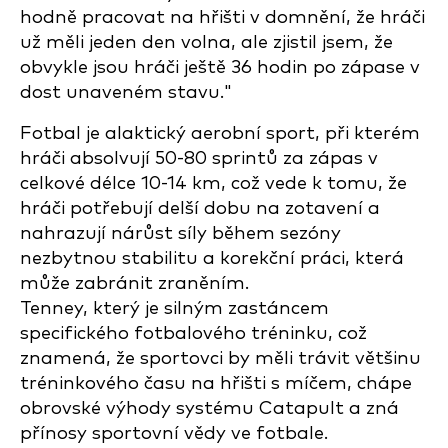
hodně pracovat na hřišti v domnění, že hráči
už měli jeden den volna, ale zjistil jsem, že
obvykle jsou hráči ještě 36 hodin po zápase v
dost unaveném stavu."
Fotbal je alaktický aerobní sport, při kterém
hráči absolvují 50-80 sprintů za zápas v
celkové délce 10-14 km, což vede k tomu, že
hráči potřebují delší dobu na zotavení a
nahrazují nárůst síly během sezóny
nezbytnou stabilitu a korekční práci, která
může zabránit zraněním.
Tenney, který je silným zastáncem
specifického fotbalového tréninku, což
znamená, že sportovci by měli trávit většinu
tréninkového času na hřišti s míčem, chápe
obrovské výhody systému Catapult a zná
přínosy sportovní vědy ve fotbale.