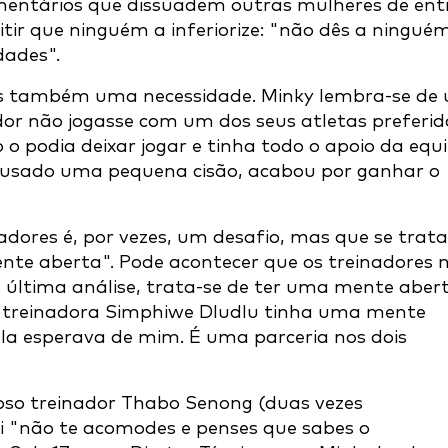
omentários que dissuadem outras mulheres de ent
tir que ninguém a inferiorize: "não dês a ningué
dades".
as também uma necessidade. Minky lembra-se de
or não jogasse com um dos seus atletas preferid
 o podia deixar jogar e tinha todo o apoio da equ
causado uma pequena cisão, acabou por ganhar o
adores é, por vezes, um desafio, mas que se trata
nte aberta". Pode acontecer que os treinadores 
 última análise, trata-se de ter uma mente aber
A treinadora Simphiwe Dludlu tinha uma mente
ela esperava de mim. É uma parceria nos dois
so treinador Thabo Senong (duas vezes
 "não te acomodes e penses que sabes o