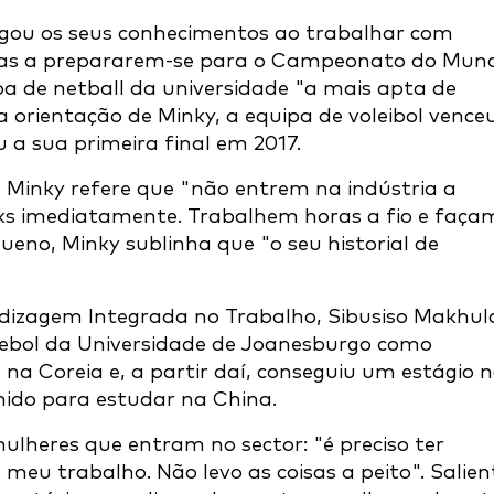
argou os seus conhecimentos ao trabalhar com
letas a prepararem-se para o Campeonato do Mun
ipa de netball da universidade "a mais apta de
orientação de Minky, a equipa de voleibol vence
u a sua primeira final em 2017.
Minky refere que "não entrem na indústria a
ks imediatamente. Trabalhem horas a fio e faça
eno, Minky sublinha que "o seu historial de
izagem Integrada no Trabalho, Sibusiso Makhul
utebol da Universidade de Joanesburgo como
 na Coreia e, a partir daí, conseguiu um estágio 
lhido para estudar na China.
heres que entram no sector: "é preciso ter
 o meu trabalho. Não levo as coisas a peito". Salie