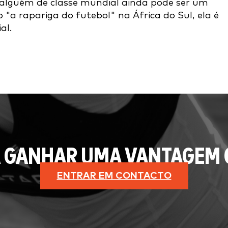
"alguém de classe mundial ainda pode ser um
"a rapariga do futebol" na África do Sul, ela é
al.
 GANHAR UMA VANTAGEM 
ENTRAR EM CONTACTO