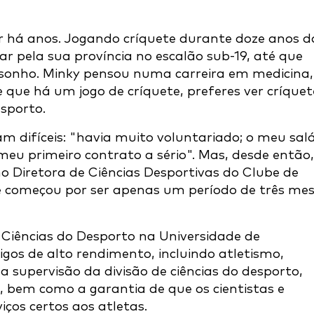
r há anos. Jogando críquete durante doze anos d
ar pela sua província no escalão sub-19, até que
 sonho. Minky pensou numa carreira em medicina,
que há um jogo de críquete, preferes ver críquet
esporto.
m difíceis: "havia muito voluntariado; o meu salá
 meu primeiro contrato a sério". Mas, desde então,
o Diretora de Ciências Desportivas do Clube de
ue começou por ser apenas um período de três me
 Ciências do Desporto na Universidade de
gos de alto rendimento, incluindo atletismo,
a supervisão da divisão de ciências do desporto,
s, bem como a garantia de que os cientistas e
iços certos aos atletas.