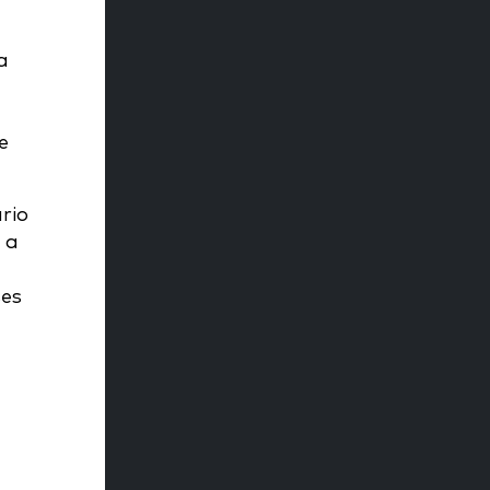
a
e
rio
 a
ses