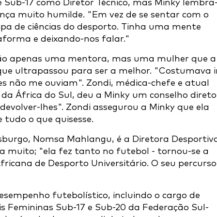
de Sub-17 como Diretor Técnico, mas Minky lembra
ença muito humilde. "Em vez de se sentar com o
uipa de ciências do desporto. Tinha uma mente
aforma e deixando-nos falar."
 não apenas uma mentora, mas uma mulher que a
 que ultrapassou para ser a melhor. "Costumava i
es não me ouviam". Zondi, médica-chefe e atual
 da África do Sul, deu a Minky um conselho direto
devolver-lhes". Zondi assegurou a Minky que ela
e tudo o que quisesse.
sburgo, Nomsa Mahlangu, é a Diretora Desportiv
muito; "ela fez tanto no futebol - tornou-se a
ricana de Desporto Universitário. O seu percurso
sempenho futebolístico, incluindo o cargo de
is Femininas Sub-17 e Sub-20 da Federação Sul-