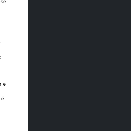
-se
r
:
a e
 é