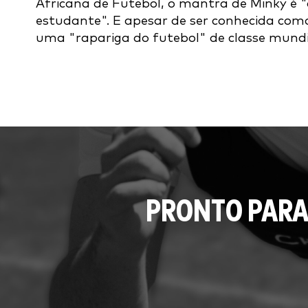
Africana de Futebol, o mantra de Minky é 
estudante". E apesar de ser conhecida como 
uma "rapariga do futebol" de classe mundi
PRONTO PARA