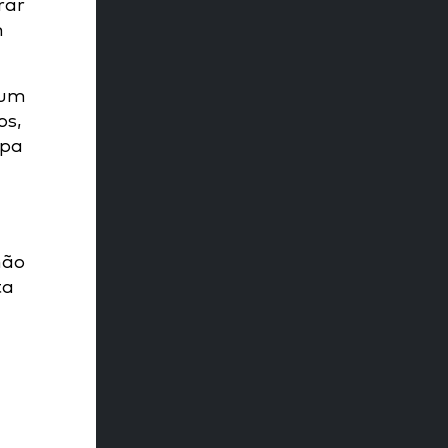
rar
m
 um
os,
ipa
não
ta