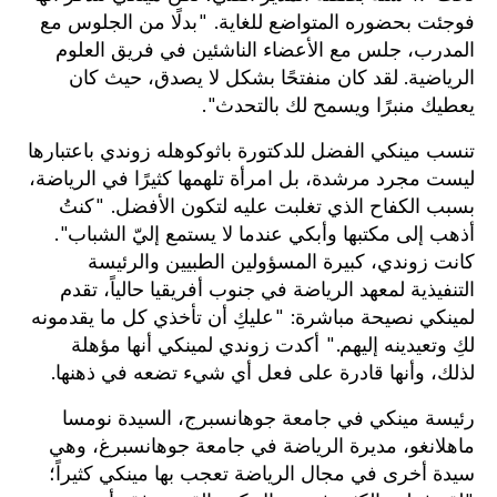
فوجئت بحضوره المتواضع للغاية. "بدلًا من الجلوس مع
المدرب، جلس مع الأعضاء الناشئين في فريق العلوم
الرياضية. لقد كان منفتحًا بشكل لا يصدق، حيث كان
يعطيك منبرًا ويسمح لك بالتحدث".
تنسب مينكي الفضل للدكتورة باثوكوهله زوندي باعتبارها
ليست مجرد مرشدة، بل امرأة تلهمها كثيرًا في الرياضة،
بسبب الكفاح الذي تغلبت عليه لتكون الأفضل. "كنتُ
أذهب إلى مكتبها وأبكي عندما لا يستمع إليّ الشباب".
كانت زوندي، كبيرة المسؤولين الطبيين والرئيسة
التنفيذية لمعهد الرياضة في جنوب أفريقيا حالياً، تقدم
لمينكي نصيحة مباشرة: "عليكِ أن تأخذي كل ما يقدمونه
لكِ وتعيدينه إليهم." أكدت زوندي لمينكي أنها مؤهلة
لذلك، وأنها قادرة على فعل أي شيء تضعه في ذهنها.
رئيسة مينكي في جامعة جوهانسبرج، السيدة نومسا
ماهلانغو، مديرة الرياضة في جامعة جوهانسبرغ، وهي
سيدة أخرى في مجال الرياضة تعجب بها مينكي كثيراً؛