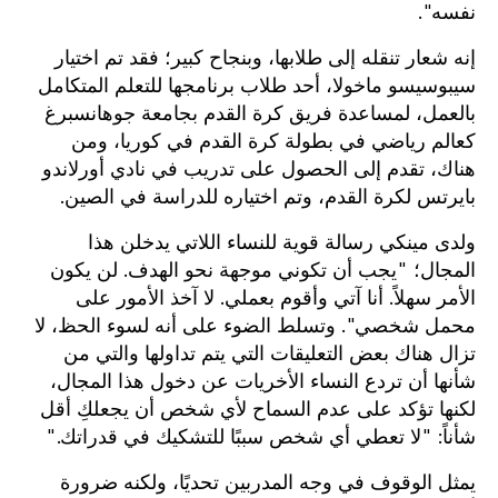
نفسه".
إنه شعار تنقله إلى طلابها، وبنجاح كبير؛ فقد تم اختيار
سيبوسيسو ماخولا، أحد طلاب برنامجها للتعلم المتكامل
بالعمل، لمساعدة فريق كرة القدم بجامعة جوهانسبرغ
كعالم رياضي في بطولة كرة القدم في كوريا، ومن
هناك، تقدم إلى الحصول على تدريب في نادي أورلاندو
بايرتس لكرة القدم، وتم اختياره للدراسة في الصين.
ولدى مينكي رسالة قوية للنساء اللاتي يدخلن هذا
المجال؛ "يجب أن تكوني موجهة نحو الهدف. لن يكون
الأمر سهلاً. أنا آتي وأقوم بعملي. لا آخذ الأمور على
محمل شخصي". وتسلط الضوء على أنه لسوء الحظ، لا
تزال هناك بعض التعليقات التي يتم تداولها والتي من
شأنها أن تردع النساء الأخريات عن دخول هذا المجال،
لكنها تؤكد على عدم السماح لأي شخص أن يجعلكِ أقل
شأناً: "لا تعطي أي شخص سببًا للتشكيك في قدراتك."
يمثل الوقوف في وجه المدربين تحديًا، ولكنه ضرورة