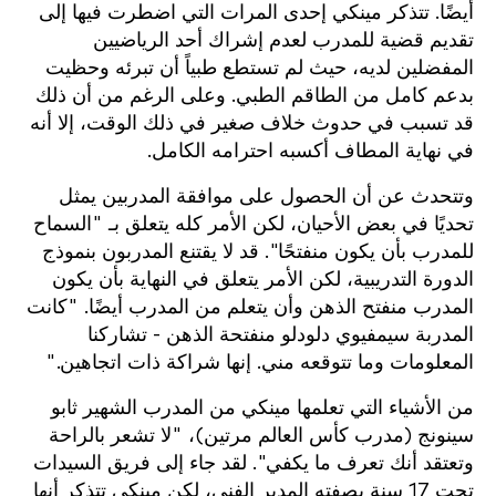
أيضًا. تتذكر مينكي إحدى المرات التي اضطرت فيها إلى
تقديم قضية للمدرب لعدم إشراك أحد الرياضيين
المفضلين لديه، حيث لم تستطع طبياً أن تبرئه وحظيت
بدعم كامل من الطاقم الطبي. وعلى الرغم من أن ذلك
قد تسبب في حدوث خلاف صغير في ذلك الوقت، إلا أنه
في نهاية المطاف أكسبه احترامه الكامل.
وتتحدث عن أن الحصول على موافقة المدربين يمثل
تحديًا في بعض الأحيان، لكن الأمر كله يتعلق بـ "السماح
للمدرب بأن يكون منفتحًا". قد لا يقتنع المدربون بنموذج
الدورة التدريبية، لكن الأمر يتعلق في النهاية بأن يكون
المدرب منفتح الذهن وأن يتعلم من المدرب أيضًا. "كانت
المدربة سيمفيوي دلودلو منفتحة الذهن - تشاركنا
المعلومات وما تتوقعه مني. إنها شراكة ذات اتجاهين."
من الأشياء التي تعلمها مينكي من المدرب الشهير ثابو
سينونج (مدرب كأس العالم مرتين)، "لا تشعر بالراحة
وتعتقد أنك تعرف ما يكفي". لقد جاء إلى فريق السيدات
تحت 17 سنة بصفته المدير الفني، لكن مينكي تتذكر أنها