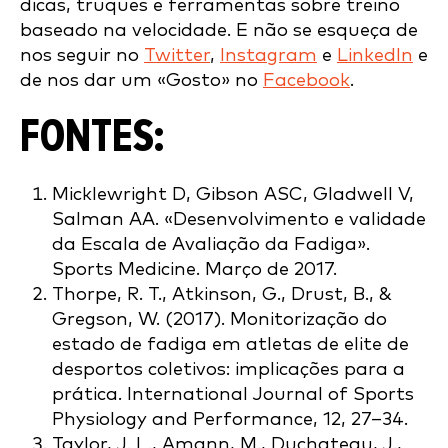
dicas, truques e ferramentas sobre treino
baseado na velocidade. E não se esqueça de
nos seguir no
Twitter
,
Instagram
e
LinkedIn
e
de nos dar um «Gosto» no
Facebook
.
FONTES:
Micklewright D, Gibson ASC, Gladwell V,
Salman AA. «Desenvolvimento e validade
da Escala de Avaliação da Fadiga».
Sports Medicine. Março de 2017.
Thorpe, R. T., Atkinson, G., Drust, B., &
Gregson, W. (2017). Monitorização do
estado de fadiga em atletas de elite de
desportos coletivos: implicações para a
prática. International Journal of Sports
Physiology and Performance, 12, 27–34.
Taylor, J. L., Amann, M., Duchateau, J.,