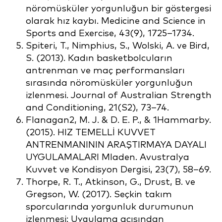
nöromüsküler yorgunluğun bir göstergesi
olarak hız kaybı. Medicine and Science in
Sports and Exercise, 43(9), 1725–1734.
Spiteri, T., Nimphius, S., Wolski, A. ve Bird,
S. (2013). Kadın basketbolcuların
antrenman ve maç performansları
sırasında nöromüsküler yorgunluğun
izlenmesi. Journal of Australian Strength
and Conditioning, 21(S2), 73–74.
Flanagan2, M. J. & D. E. P., & 1Hammarby.
(2015). HIZ TEMELLİ KUVVET
ANTRENMANININ ARAŞTIRMAYA DAYALI
UYGULAMALARI Mladen. Avustralya
Kuvvet ve Kondisyon Dergisi, 23(7), 58–69.
Thorpe, R. T., Atkinson, G., Drust, B. ve
Gregson, W. (2017). Seçkin takım
sporcularında yorgunluk durumunun
izlenmesi: Uygulama açısından