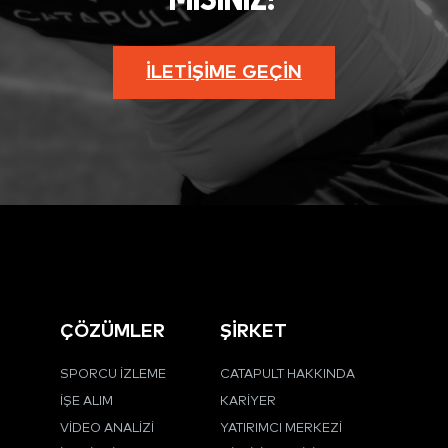
MISINIZ?
İLETIŞIME GEÇIN
ÇÖZÜMLER
ŞİRKET
SPORCU İZLEME
CATAPULT HAKKINDA
İŞE ALIM
KARIYER
VIDEO ANALIZI
YATIRIMCI MERKEZI