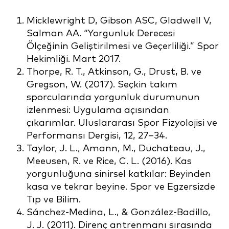
Micklewright D, Gibson ASC, Gladwell V,
Salman AA. “Yorgunluk Derecesi
Ölçeğinin Geliştirilmesi ve Geçerliliği.” Spor
Hekimliği. Mart 2017.
Thorpe, R. T., Atkinson, G., Drust, B. ve
Gregson, W. (2017). Seçkin takım
sporcularında yorgunluk durumunun
izlenmesi: Uygulama açısından
çıkarımlar. Uluslararası Spor Fizyolojisi ve
Performansı Dergisi, 12, 27–34.
Taylor, J. L., Amann, M., Duchateau, J.,
Meeusen, R. ve Rice, C. L. (2016). Kas
yorgunluğuna sinirsel katkılar: Beyinden
kasa ve tekrar beyine. Spor ve Egzersizde
Tıp ve Bilim.
Sánchez-Medina, L., & González-Badillo,
J. J. (2011). Direnç antrenmanı sırasında