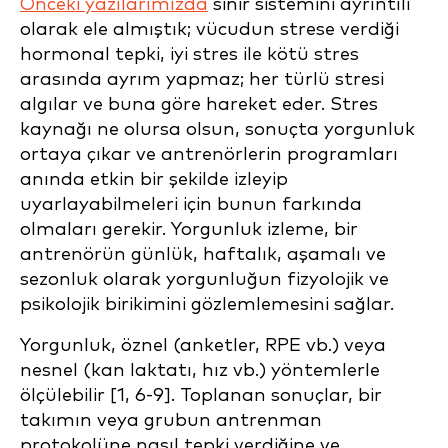
Önceki yazılarımızda
sinir sistemini ayrıntılı
olarak ele almıştık; vücudun strese verdiği
hormonal tepki, iyi stres ile kötü stres
arasında ayrım yapmaz; her türlü stresi
algılar ve buna göre hareket eder. Stres
kaynağı ne olursa olsun, sonuçta yorgunluk
ortaya çıkar ve antrenörlerin programları
anında etkin bir şekilde izleyip
uyarlayabilmeleri için bunun farkında
olmaları gerekir. Yorgunluk izleme, bir
antrenörün günlük, haftalık, aşamalı ve
sezonluk olarak yorgunluğun fizyolojik ve
psikolojik birikimini gözlemlemesini sağlar.
Yorgunluk, öznel (anketler, RPE vb.) veya
nesnel (kan laktatı, hız vb.) yöntemlerle
ölçülebilir [1, 6-9]. Toplanan sonuçlar, bir
takımın veya grubun antrenman
protokolüne nasıl tepki verdiğine ve