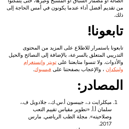
الصالة أو مضمار السباق أو المسبح وغيرها، حتى يتمكنوا
من تقديم أفضل أداء عندما يكونون في أمس الحاجة إلى
ذلك.
تابعونا!
تابعونا باستمرار للاطلاع على المزيد من المحتوى
التدريبي المتعلق بالسرعة، بالإضافة إلى النصائح والحيل
والأدوات. ولا تنسوا متابعتنا على
تويتر
وإنستغرام
ولينكدإن
، والإعجاب بصفحتنا على
فيسبوك
.
المصادر:
ميكلرايت د.، جيبسون أ.س.ك.، جلادويل ف.،
سلمان أ.أ. «تطوير مقياس تقييم التعب
وصلاحيته». مجلة الطب الرياضي. مارس
2017.