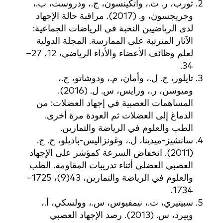
ثورب، ر. ت.، وأتكينسون، ج.، ودروست، ب.،
وجريجسون، و. (2017). مراقبة حالة الإجهاد
لدى الرياضيين النخبة في الرياضات الجماعية:
الآثار المترتبة على الممارسة. المجلة الدولية
لعلم وظائف الأعضاء والأداء الرياضي، 12، 27–
34.
تايلور، ج. ل.، وأمان، م.، ودوشاتو، ج.،
وميوسن، ر.، ورايس، س. ل. (2016).
المساهمات العصبية في إجهاد العضلات: من
الدماغ إلى العضلات ثم العودة مرة أخرى.
الطب والعلوم في الرياضة والتمارين.
سانشيز-ميدينا، ل.، وغونزاليس-باديلو، ج. ج.
(2011). انخفاض السرعة كمؤشر على الإجهاد
العصبي العضلي أثناء تدريبات المقاومة. الطب
والعلوم في الرياضة والتمارين، 43(9)، 1725–
1734.
سبيتيري، ت.، نيمفيوس، س.، وولسكي، أ.،
وبيرد، س. (2013). رصد الإجهاد العصبي