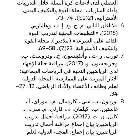
العضلي لدى لاعبات كرة السلة خلال التدريبات
وأداء المباريات. مجلة القوة والتكييف البدني
الأسترالية، 21(S2)، 73–74.
فلاناغان الثاني، م. ج. ود. إ. ب. وهاماربي.
(2015). «التطبيقات البحثية لتدريب القوة
القائم على السرعة» (ملادين). مجلة القوة
والتكييف الأسترالية، 23(7)، 58–69.
ثورب، ر. ت.، وأتكينسون، ج.، ودروست، ب.،
وجريجسون، و. (2017). مراقبة حالة الإجهاد
لدى الرياضيين النخبة في الرياضات الجماعية:
الآثار المترتبة على الممارسة. المجلة الدولية
لعلم وظائف الأعضاء والأداء الرياضي، 12، 27–
34.
بوردون، ب. سي.، كاردينال، م.، موراي، أ.،
غاستين، ب.، كيلمان، م.، فارلي، م. سي.، …
كابل، ن. ت. (2017). مراقبة أحمال تدريب
الرياضيين: بيان إجماع مراقبة أحمال تدريب
الرياضيين: بيان إجماع. المجلة الدولية لعلم