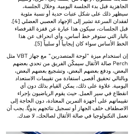
الجاهزية قبل بدء الجلسة اليومية. وخلال الجلسة،
سيظهر ذلك على شكل عتبات حدية أو نسبة مئوية
لفقدان السرعة تشير إلى الإجهاد العصبي العضلي [4].
قبل الجلسات، سيكون هذا عبارة عن قفزة القرفصاء
بالبار التي ستوفر خط أساس، وأي انحراف عن هذا
الخط الأساس سواء كان إيجابياً أو سلبياً [5].
إن استخدام ميزة "لوحة المتصدرين" مع جهاز VBT مثل
Perch صالة الأثقال سيمكّن الفريق من تحدي بعضهم
البعض، ودفع بعضهم البعض، وتشجيع بعضهم البعض،
وبالتالي تحقيق أقصى استفادة من تقييمات الاستعداد
اليومية. علاوة على ذلك، يمكن القيام بذلك دون أي
انقطاع في سير العمل. حيث يقوم الرياضيون بإجراء
تقييماتهم على أجهزة التمرين المعتادة، دون الحاجة إلى
الاصطفاف خلف الجهاز أو تسجيل نتائجهم يدويًّا. يجب أن
تعمل التكنولوجيا في صالة الأثقال لصالحك، لا ضدك.