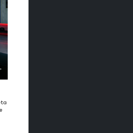
eta
e