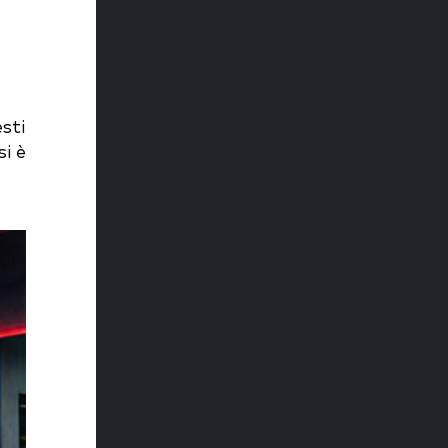
sti
si è