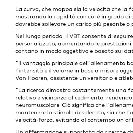
La curva, che mappa sia la velocità che la f
mostrando la rapidità con cui è in grado di s
dovrebbe sollevare un carico più pesante o 
Nel lungo periodo, il VBT consente di seg
personalizzato, aumentando le prestazioni i
contano in modo oggettivo e basato sui dat
"Il vantaggio principale dell'allenamento ba
l'intensità e il volume in base a misure ogge
Van Hooren, assistente universitario e atleta
"La ricerca dimostra costantemente una for
relativo e vicinanza al cedimento, rendendo l
neuromuscolare. Ciò significa che l'allenam
mantenere lo stimolo desiderato, sia che l'o
velocità-forza, evitando al contempo un af
Un'affermazione supportata da ricerche che s