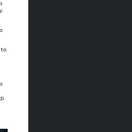
o
i
o
nto
o
di