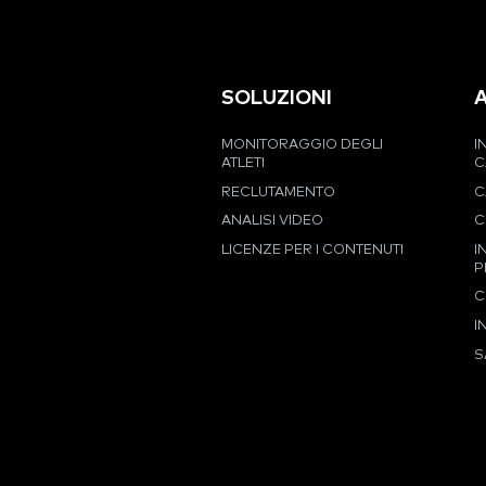
SOLUZIONI
MONITORAGGIO DEGLI
I
ATLETI
C
RECLUTAMENTO
C
ANALISI VIDEO
C
LICENZE PER I CONTENUTI
I
P
C
I
S