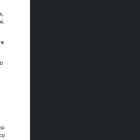
e,
e.
re
to
si
to