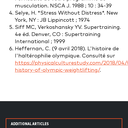
musculation. NSCA J. 1988 ; 10 : 34-39
Selye, H. *Stress Without Distress*. New
York, NY : JB Lippincott ; 1974
Siff MC, Verkoshansky YV. Supertraining.
4e éd. Denver, CO : Supertraining
International ; 1999
Heffernan, C. (9 avril 2018). L'histoire de
l'haltérophilie olympique. Consulté sur
https://physicalculturestudy.com/2018/04/
history-of-olympic-weightlifting/
.
ADDITIONAL ARTICLES