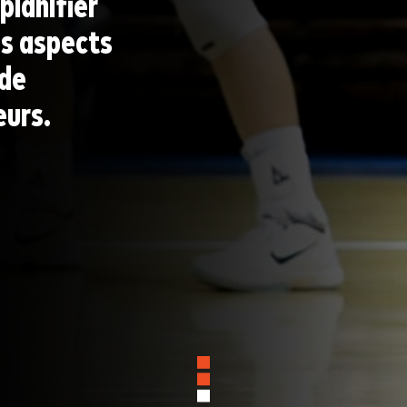
planifier
es aspects
 de
eurs.