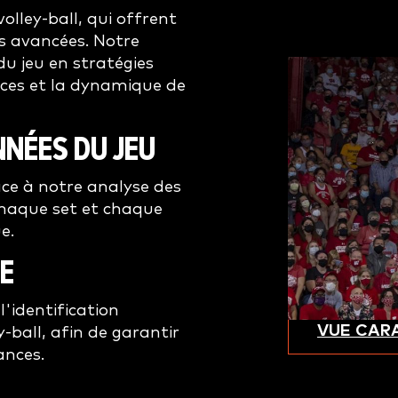
olley-ball, qui offrent
s avancées. Notre
u jeu en stratégies
nces et la dynamique de
NNÉES DU JEU
ce à notre analyse des
chaque set et chaque
e.
E
l'identification
VUE CAR
ball, afin de garantir
ances.
N