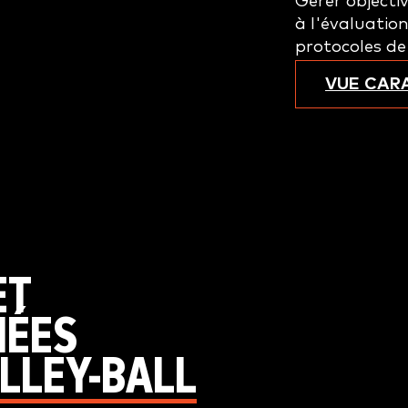
Gérer objecti
à l'évaluatio
protocoles de
VUE CAR
ET
NÉES
OLLEY-BALL