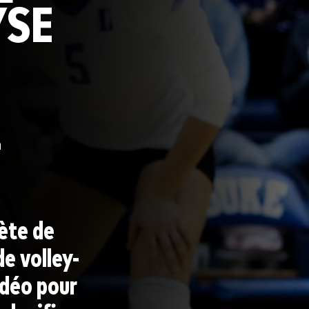
YSE
E
-
ète de
e volley-
idéo pour