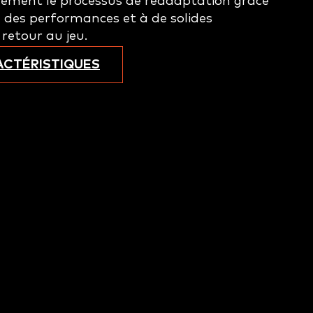
vement le processus de réadaptation grâce
n des performances et à de solides
 retour au jeu.
ACTÉRISTIQUES