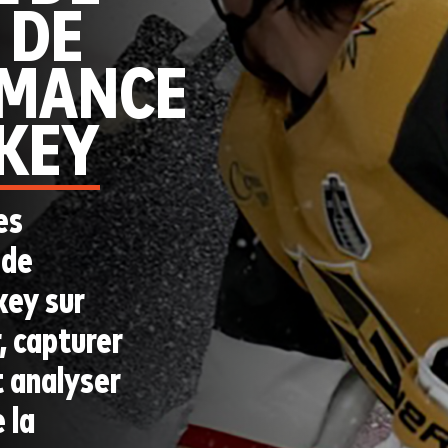
 DE
RMANCE
CKEY
es
 de
key sur
, capturer
 analyser
 la