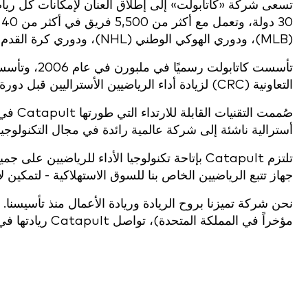
(MLB)، ودوري الهوكي الوطني (NHL)، ودوري كرة القدم الأسترالية (AFL)، والاتحاد الوطني لرياضة الجامعات (NCAA).
التعاونية (CRC) لزيادة أداء الرياضيين الأستراليين قبل دورة الألعاب الأولمبية في أثينا.
صُممت
أسترالية ناشئة إلى شركة عالمية رائدة في مجال التكنولوجيا ا
جهاز تتبع الرياضيين الخاص بنا للسوق الاستهلاكية - لتمكين 
مؤخراً في المملكة المتحدة)، تواصل Catapult ريادتها في مجال البحث والابتكار في علوم الرياضة.