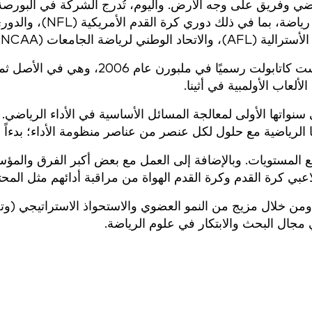
تأسست كاتابولت رسميًا في ملبورن في عام 6
 التقنيات القابلة للارتداء التي طورتها Catapult في سنواتها الأولى لمعالجة المسائل 
لرياضية مع حلول لكل عنصر من عناصر منظومة الأداء؛ بدءاً من ال
لاعبي كرة القدم وكرة القدم الهواة من مراقبة أدائهم مثل المحت