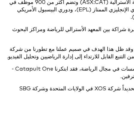
تسعى شركة «كاتابولت» إلى إطلاق العنان لإمكانات كل رياضي وفريق على وجه الأرض. واليوم، تُدرج الشركة في البورصة الأسترالية (ASX:CAT) وتضم أكثر من 900 موظف في
30 دولة، وتعمل مع أكثر من 5,500 فريق في أكثر من 40 رياضة، بما في ذلك دوري كرة القدم الأمريكية (NFL)، والدوري الإنجليزي الممتاز (EPL)، ودوري البيسبول الأمريكي
200، وتأسست كاتابولت رسميًا في ملبورن عام 2006، وهي في الأصل ثمرة شراكة بين المعهد الأسترالي للرياضة ومراكز البحوث
الأساسية في الأداء الرياضي. وقد ظل هذا الهدف في صميم عملنا مع تطورنا من شركة
تتبع القابل للارتداء إلى إدارة الرياضيين وتحليل الفيديو.
تلتزم Catapult بإتاحة تكنولوجيا الأداء للرياضيين على جميع المستويات. وبالإضافة إلى العمل مع بعض أكبر الفرق والمؤسسات في مجال الرياضة، فقد ابتكرنا Catapult One -
رفين.
نحن شركة تميزنا بروح الريادة وريادة الأعمال منذ تأسيسنا. ومن خلال مزيج من النمو العضوي والاستحواذ الاستراتيجي (وتحديداً شركة XOS في الولايات المتحدة وشركة SBG