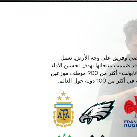
اضي وفريق على وجه الأرض. تعمل
قد صُممت منتجاتها بهدف تحسين الأداء
وتجنب الإصابات وتحديد موعد العودة إلى الملاعب. تضم «كاتابولت» أكثر من 900 موظف موزعين