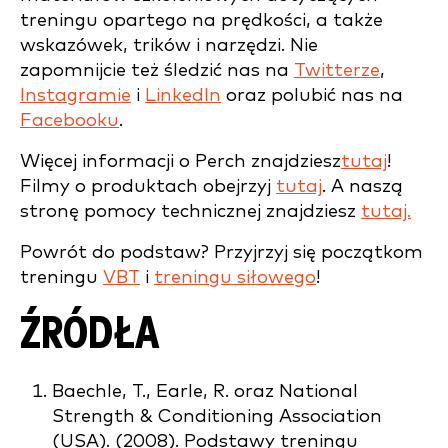
treningu opartego na prędkości, a także
wskazówek, trików i narzędzi. Nie
zapomnijcie też śledzić nas na
Twitterze
,
Instagramie
i
LinkedIn
oraz polubić nas na
Facebooku
.
Więcej informacji o Perch znajdziesz
tutaj
!
Filmy o produktach obejrzyj
tutaj
. A naszą
stronę pomocy technicznej znajdziesz
tutaj.
Powrót do podstaw? Przyjrzyj się początkom
treningu
VBT
i
treningu siłowego
!
ŹRÓDŁA
Baechle, T., Earle, R. oraz National
Strength & Conditioning Association
(USA). (2008). Podstawy treningu