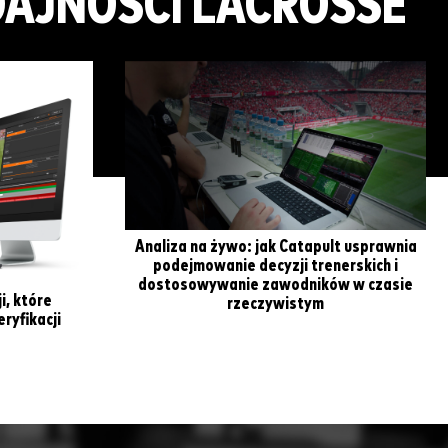
AJNOŚCI LACROSSE
Analiza na żywo: jak Catapult usprawnia
podejmowanie decyzji trenerskich i
dostosowywanie zawodników w czasie
i, które
rzeczywistym
ryfikacji