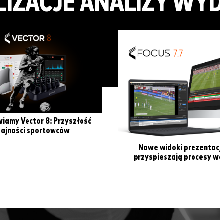
IZACJE ANALIZY WYD
iamy Vector 8: Przyszłość
ajności sportowców
Nowe widoki prezentacj
przyspieszają procesy we