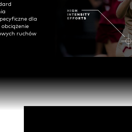
ndard
ia
ecyficzne dla
 obciążenie
nkowych ruchów
Video
Player