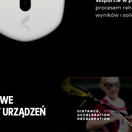
Wsparcie w p
procesem reha
wyników i sol
OWE
T URZĄDZEŃ