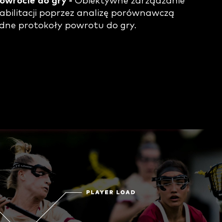
owrocie do gry -
Obiektywne zarządzanie
bilitacji poprzez analizę porównawczą
idne protokoły powrotu do gry.