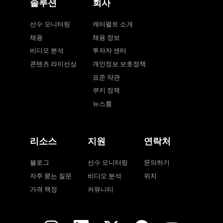
솔루션
회사
선수 모니터링
캐터펄트 소개
채용
채용 정보
비디오 분석
투자자 센터
콘텐츠 라이선싱
개인정보 보호정책
표준 약관
쿠키 정책
뉴스룸
리소스
지원
연락처
블로그
선수 모니터링
문의하기
자주 묻는 질문
비디오 분석
위치
가격 책정
커뮤니티