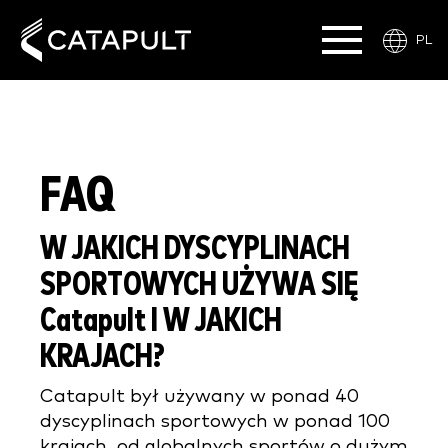
PL
FAQ
W JAKICH DYSCYPLINACH
SPORTOWYCH UŻYWA SIĘ
Catapult I W JAKICH
KRAJACH?
Catapult był używany w ponad 40
dyscyplinach sportowych w ponad 100
krajach, od globalnych sportów o dużym