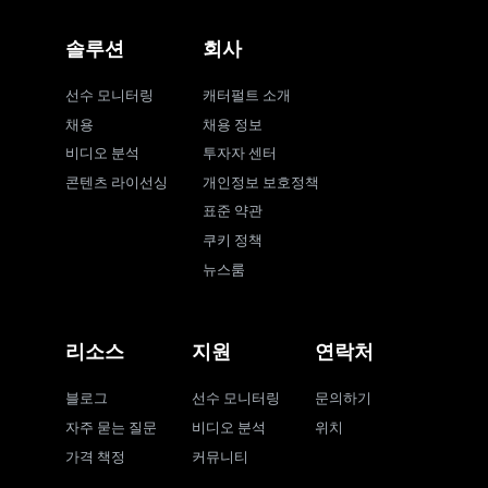
솔루션
회사
선수 모니터링
캐터펄트 소개
채용
채용 정보
비디오 분석
투자자 센터
콘텐츠 라이선싱
개인정보 보호정책
표준 약관
쿠키 정책
뉴스룸
리소스
지원
연락처
블로그
선수 모니터링
문의하기
자주 묻는 질문
비디오 분석
위치
가격 책정
커뮤니티