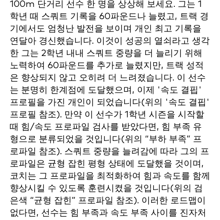
100m 단거리 선수 한 명을 상상해 보세요. 그는 1
학년 때 스쿼트 기록을 60파운드나 늘렸고, 트랙 경
기에서도 엄청난 발전을 보이며 개인 최고 기록을
연달아 경신했습니다. 이것이 성공의 열쇠라고 생각
한 그는 2학년 내내 스쿼트 중량을 더 늘리기 위해
노력하여 60파운드를 추가로 늘렸지만, 트랙 성적
은 향상되지 않고 오히려 더 느려졌습니다. 이 선수
는 분명히 한계점에 도달했으며, 이제 '속도 결핍'
프로필을 가진 개인이 되었습니다(위의 '속도 결핍'
프로필 참조). 만약 이 선수가 1학년 시즌을 시작할
때 힘/속도 프로파일 검사를 받았다면, 힘 부족 유
형으로 분류되었을 것입니다(위의 “부하 부족” 프
로파일 참조). 스쿼트 중량을 늘려감에 따라 그의 프
로파일은 균형 잡힌 평형 상태에 도달했을 것이며,
코치는 그 프로파일을 최적화하여 힘과 속도를 함께
향상시킬 수 있도록 훈련시켰을 것입니다(위의 검
은색 “균형 잡힌” 프로파일 참조). 이러한 로드맵이
없다면, 선수는 힘 부족과 속도 부족 사이를 진자처