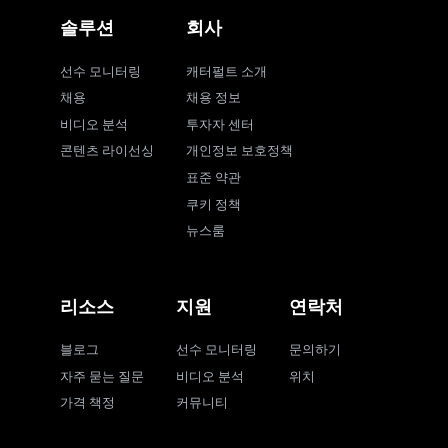
솔루션
회사
선수 모니터링
캐터펄트 소개
채용
채용 정보
비디오 분석
투자자 센터
콘텐츠 라이선싱
개인정보 보호정책
표준 약관
쿠키 정책
뉴스룸
리소스
지원
연락처
블로그
선수 모니터링
문의하기
자주 묻는 질문
비디오 분석
위치
가격 책정
커뮤니티