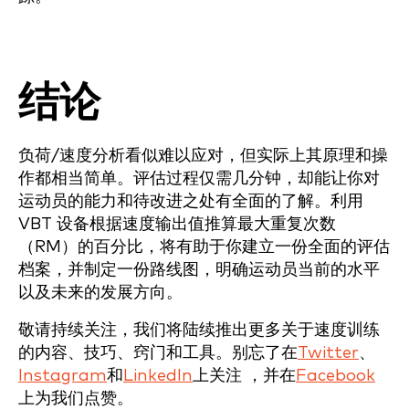
结论
负荷/速度分析看似难以应对，但实际上其原理和操
作都相当简单。评估过程仅需几分钟，却能让你对
运动员的能力和待改进之处有全面的了解。利用
VBT 设备根据速度输出值推算最大重复次数
（RM）的百分比，将有助于你建立一份全面的评估
档案，并制定一份路线图，明确运动员当前的水平
以及未来的发展方向。
敬请持续关注，我们将陆续推出更多关于速度训练
的内容、技巧、窍门和工具。别忘了在
Twitter
、
Instagram
和
LinkedIn
上关注 ，并在
Facebook
上为我们点赞。