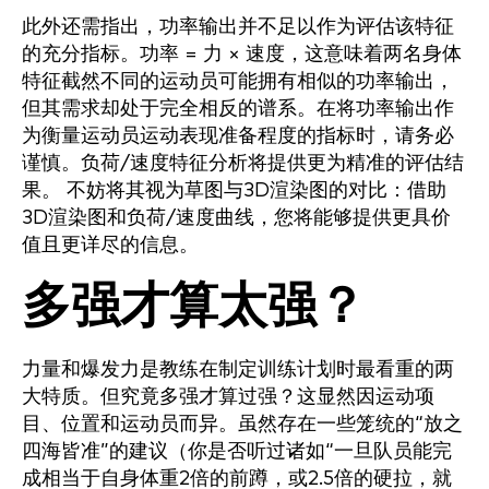
此外还需指出，功率输出并不足以作为评估该特征
的充分指标。功率 = 力 × 速度，这意味着两名身体
特征截然不同的运动员可能拥有相似的功率输出，
但其需求却处于完全相反的谱系。在将功率输出作
为衡量运动员运动表现准备程度的指标时，请务必
谨慎。负荷/速度特征分析将提供更为精准的评估结
果。 不妨将其视为草图与3D渲染图的对比：借助
3D渲染图和负荷/速度曲线，您将能够提供更具价
值且更详尽的信息。
多强才算太强？
力量和爆发力是教练在制定训练计划时最看重的两
大特质。但究竟多强才算过强？这显然因运动项
目、位置和运动员而异。虽然存在一些笼统的“放之
四海皆准”的建议（你是否听过诸如“一旦队员能完
成相当于自身体重2倍的前蹲，或2.5倍的硬拉，就