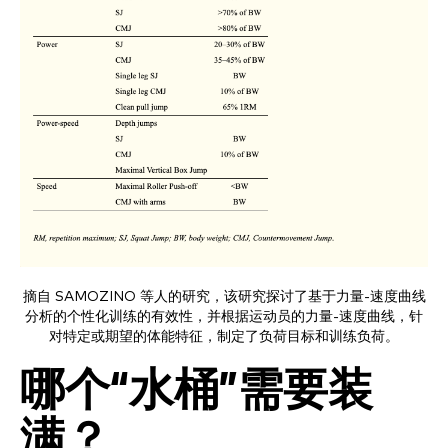
摘自 SAMOZINO 等人的研究，该研究探讨了基于力量-速度曲线
分析的个性化训练的有效性，并根据运动员的力量-速度曲线，针
对特定或期望的体能特征，制定了负荷目标和训练负荷。
哪个“水桶”需要装
满？