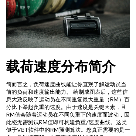
载荷速度分布简介
简而言之，负荷速度曲线能让你直观了解运动员当
前的负荷和速度输出能力。 绘制成图表后，这些信
息大致反映了运动员在不同重复最大重量（RM）百
分比下举起负重的速度。由于速度是关键因素，且
RM值会随着运动员在不同负重下的速度而波动，因
此您无需测试RM值即可构建负重/速度曲线。这类
似于VBT软件中的RM预测算法。您真正需要的是一