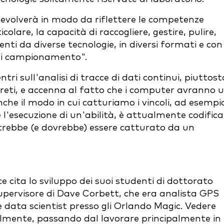
si evolverà in modo da riflettere le competenze
icolare, la capacità di raccogliere, gestire, pulire,
enti da diverse tecnologie, in diversi formati e con
e di campionamento".
tri sull'analisi di tracce di dati continui, piuttost
screti, e accenna al fatto che i computer avranno 
che il modo in cui catturiamo i vincoli, ad esempi
l'esecuzione di un'abilità, è attualmente codific
ebbe (e dovrebbe) essere catturato da un
e cita lo sviluppo dei suoi studenti di dottorato
upervisore di Dave Corbett, che era analista GPS
 data scientist presso gli Orlando Magic. Vedere
lmente, passando dal lavorare principalmente in