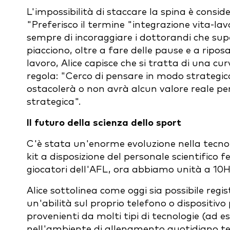
L'impossibilità di staccare la spina è consid
"Preferisco il termine "integrazione vita-lav
sempre di incoraggiare i dottorandi che supe
piacciono, oltre a fare delle pause e a ripo
lavoro, Alice capisce che si tratta di una c
regola: "Cerco di pensare in modo strategico
ostacolerà o non avrà alcun valore reale per i
strategica".
Il futuro della scienza dello sport
C'è stata un'enorme evoluzione nella tecnolo
kit a disposizione del personale scientifico
giocatori dell'AFL, ora abbiamo unità a 10Hz
Alice sottolinea come oggi sia possibile regis
un'abilità sul proprio telefono o dispositivo
provenienti da molti tipi di tecnologie (ad 
nell'ambiente di allenamento quotidiano tec