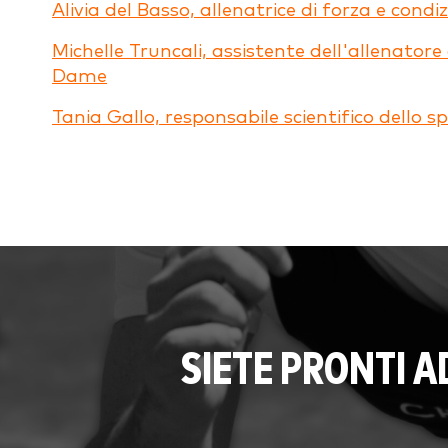
Alivia del Basso, allenatrice di forza e co
Michelle Truncali, assistente dell'allenator
Dame
Tania Gallo, responsabile scientifico dello
SIETE PRONTI 