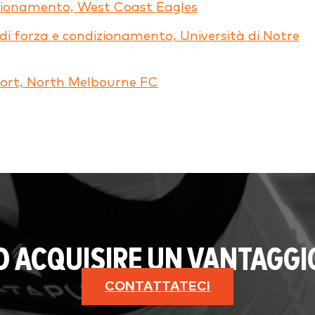
ndizionamento, West Coast Eagles
e di forza e condizionamento, Università di Notre
 sport, North Melbourne FC
AD ACQUISIRE UN VANTAGGI
CONTATTATECI