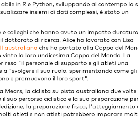
a abile in R e Python, sviluppando al contempo la 
isualizzare insiemi di dati complessi, è stato un
re e colleghi che hanno avuto un impatto duratur
 il dottorato di ricerca, Alice ha lavorato con Lisa
l australiana
che ha portato alla Coppa del Mo
o vinto la loro undicesima Coppa del Mondo. La
er reso "il personale di supporto e gli atleti una
e a "svolgere il suo ruolo, sperimentando come gli
edono e promuovono il loro sport".
a Mears, la ciclista su pista australiana due volte
il suo percorso ciclistico e la sua preparazione pe
edizione, la preparazione fisica, l'atteggiamento 
 molti atleti e non atleti potrebbero imparare mol