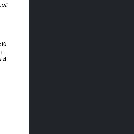
ball
più
rn
 di