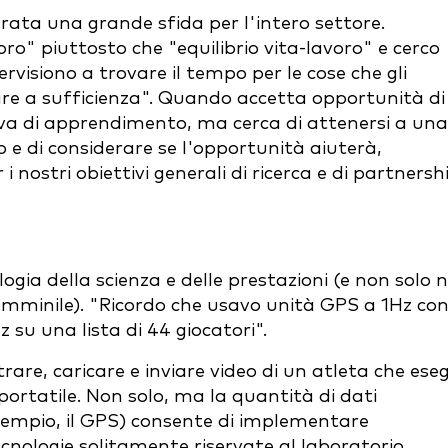
erata una grande sfida per l'intero settore.
oro" piuttosto che "equilibrio vita-lavoro" e cerco
rvisiono a trovare il tempo per le cose che gli
sare a sufficienza". Quando accetta opportunità di
urva di apprendimento, ma cerca di attenersi a una
 e di considerare se l'opportunità aiuterà,
 nostri obiettivi generali di ricerca e di partnersh
gia della scienza e delle prestazioni (e non solo n
 femminile). "Ricordo che usavo unità GPS a 1Hz con
 su una lista di 44 giocatori".
trare, caricare e inviare video di un atleta che ese
 portatile. Non solo, ma la quantità di dati
esempio, il GPS) consente di implementare
nologie solitamente riservate al laboratorio.