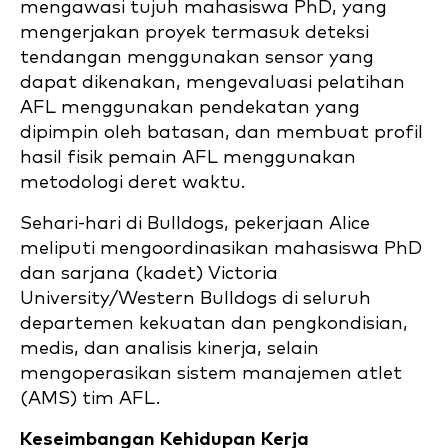
mengawasi tujuh mahasiswa PhD, yang
mengerjakan proyek termasuk deteksi
tendangan menggunakan sensor yang
dapat dikenakan, mengevaluasi pelatihan
AFL menggunakan pendekatan yang
dipimpin oleh batasan, dan membuat profil
hasil fisik pemain AFL menggunakan
metodologi deret waktu.
Sehari-hari di Bulldogs, pekerjaan Alice
meliputi mengoordinasikan mahasiswa PhD
dan sarjana (kadet) Victoria
University/Western Bulldogs di seluruh
departemen kekuatan dan pengkondisian,
medis, dan analisis kinerja, selain
mengoperasikan sistem manajemen atlet
(AMS) tim AFL.
Keseimbangan Kehidupan Kerja