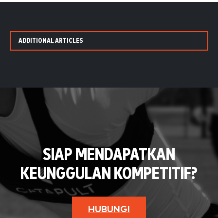
ADDITIONAL ARTICLES
SIAP MENDAPATKAN
KEUNGGULAN KOMPETITIF?
HUBUNGI