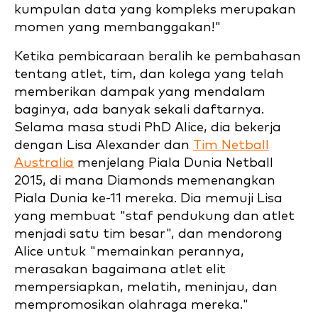
kumpulan data yang kompleks merupakan
momen yang membanggakan!"
Ketika pembicaraan beralih ke pembahasan
tentang atlet, tim, dan kolega yang telah
memberikan dampak yang mendalam
baginya, ada banyak sekali daftarnya.
Selama masa studi PhD Alice, dia bekerja
dengan Lisa Alexander dan
Tim Netball
Australia
menjelang Piala Dunia Netball
2015, di mana Diamonds memenangkan
Piala Dunia ke-11 mereka. Dia memuji Lisa
yang membuat "staf pendukung dan atlet
menjadi satu tim besar", dan mendorong
Alice untuk "memainkan perannya,
merasakan bagaimana atlet elit
mempersiapkan, melatih, meninjau, dan
mempromosikan olahraga mereka."