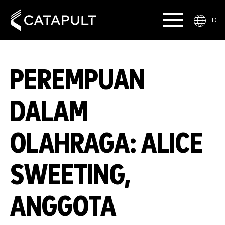
ID
PEREMPUAN
DALAM
OLAHRAGA: ALICE
SWEETING,
ANGGOTA