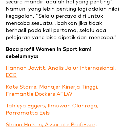
secara mandiri adalah hal yang penting".
Namun, yang lebih penting lagi adalah nilai
kegagalan. "Selalu percaya diri untuk
mencoba sesuatu... bahkan jika tidak
berhasil pada kali pertama, selalu ada
pelajaran yang bisa dipetik dari mencoba."
Baca profil Women in Sport kami
sebelumnya:
Hannah Jowitt, Analis Jalur Internasional,
ECB
Kate Starre, Manajer Kinerja Tinggi,
Fremantle Dockers AFLW
Tahleya Eggers, Ilmuwan Olahraga,
Parramatta Eels
Shona Halson, Associate Professor,