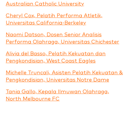
Australian Catholic University
Cheryl Cox, Pelatih Performa Atletik,
Universitas California-Berkeley
Naomi Datson, Dosen Senior Analisis
Performa Olahraga, Universitas Chichester
Alivia del Basso, Pelatih Kekuatan dan
Pengkondisian, West Coast Eagles
Michelle Truncali, Asisten Pelatih Kekuatan &
Pengkondisian, Universitas Notre Dame
Tania Gallo, Kepala Ilmuwan Olahraga,
North Melbourne FC