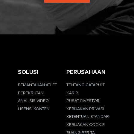
SOLUSI
PERUSAHAAN
PEMANTAUAN ATLET
TENTANG CATAPULT
PEREKRUTAN
KARIR
ANALISIS VIDEO
PUSAT INVESTOR
LISENSI KONTEN
KEBIJAKAN PRIVASI
KETENTUAN STANDAR
KEBIJAKAN COOKIE
RUANG BERITA