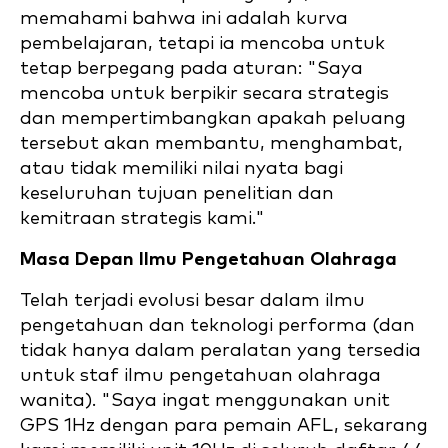
memahami bahwa ini adalah kurva
pembelajaran, tetapi ia mencoba untuk
tetap berpegang pada aturan: "Saya
mencoba untuk berpikir secara strategis
dan mempertimbangkan apakah peluang
tersebut akan membantu, menghambat,
atau tidak memiliki nilai nyata bagi
keseluruhan tujuan penelitian dan
kemitraan strategis kami."
Masa Depan Ilmu Pengetahuan Olahraga
Telah terjadi evolusi besar dalam ilmu
pengetahuan dan teknologi performa (dan
tidak hanya dalam peralatan yang tersedia
untuk staf ilmu pengetahuan olahraga
wanita). "Saya ingat menggunakan unit
GPS 1Hz dengan para pemain AFL, sekarang