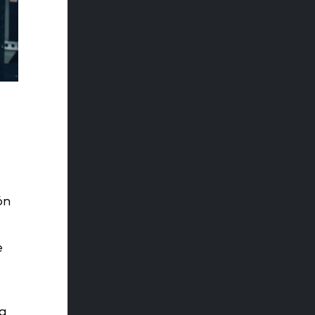
ón
e
ra