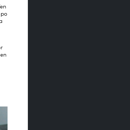
Ten
mpo
a
or
 en