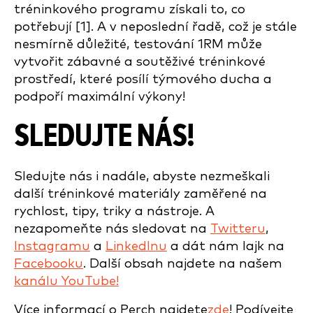
tréninkového programu získali to, co
potřebují [1]. A v neposlední řadě, což je stále
nesmírně důležité, testování 1RM může
vytvořit zábavné a soutěživé tréninkové
prostředí, které posílí týmového ducha a
podpoří maximální výkony!
SLEDUJTE NÁS!
Sledujte nás i nadále, abyste nezmeškali
další tréninkové materiály zaměřené na
rychlost, tipy, triky a nástroje. A
nezapomeňte nás sledovat na
Twitteru
,
Instagramu
a
LinkedInu
a dát nám lajk na
Facebooku
. Další obsah najdete na našem
kanálu YouTube!
Více informací o Perch najdete
zde
! Podívejte