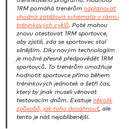
tréninkového programu. Hodnota
1RM pomáhá trenérům
naplánovat
vhodná zátěžová schémata v rámci
tréninkových cyklů
. Poté mohou
znovu otestovat 1RM sportovce,
aby zjistili, zda se sportovec stal
silnějším. Díky novým technologiím
je možné přesně předpovědět 1RM
sportovců. To trenérům umožňuje
hodnotit sportovce přímo během
tréninkových jednotek a šetří čas,
který by jinak museli věnovat
testovacím dnům. Existuje
několik
způsobů, jak toho dosáhnout
, ale
tento je náš nejoblíbenější.