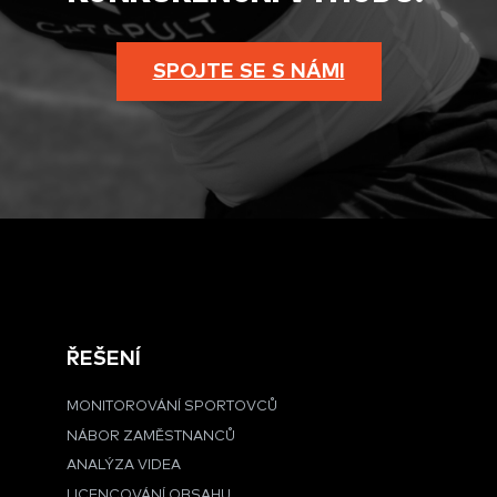
SPOJTE SE S NÁMI
ŘEŠENÍ
MONITOROVÁNÍ SPORTOVCŮ
NÁBOR ZAMĚSTNANCŮ
ANALÝZA VIDEA
LICENCOVÁNÍ OBSAHU