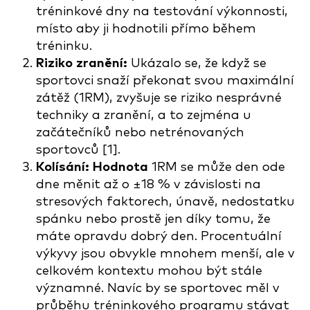
tréninkové dny na testování výkonnosti,
místo aby ji hodnotili přímo během
tréninku.
Riziko zranění:
Ukázalo se, že když se
sportovci snaží překonat svou maximální
zátěž (1RM), zvyšuje se riziko nesprávné
techniky a zranění, a to zejména u
začátečníků nebo netrénovaných
sportovců [1].
Kolísání: Hodnota
1RM se může den ode
dne měnit až o ±18 % v závislosti na
stresových faktorech, únavě, nedostatku
spánku nebo prostě jen díky tomu, že
máte opravdu dobrý den. Procentuální
výkyvy jsou obvykle mnohem menší, ale v
celkovém kontextu mohou být stále
významné. Navíc by se sportovec měl v
průběhu tréninkového programu stávat