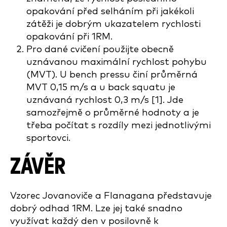
opakování před selháním při jakékoli
zátěži je dobrým ukazatelem rychlosti
opakování při 1RM.
Pro dané cvičení použijte obecně
uznávanou maximální rychlost pohybu
(MVT). U bench pressu činí průměrná
MVT 0,15 m/s a u back squatu je
uznávaná rychlost 0,3 m/s [1]. Jde
samozřejmě o průměrné hodnoty a je
třeba počítat s rozdíly mezi jednotlivými
sportovci.
ZÁVĚR
Vzorec Jovanoviče a Flanagana představuje
dobrý odhad 1RM. Lze jej také snadno
využívat každý den v posilovně k