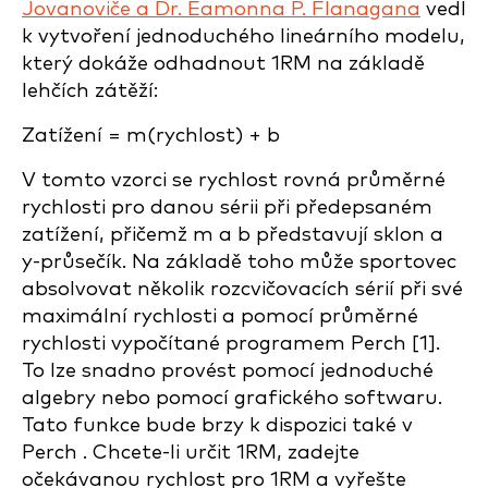
Jovanoviče a Dr. Eamonna P. Flanagana
vedl
k vytvoření jednoduchého lineárního modelu,
který dokáže odhadnout 1RM na základě
lehčích zátěží:
Zatížení = m(rychlost) + b
V tomto vzorci se rychlost rovná průměrné
rychlosti pro danou sérii při předepsaném
zatížení, přičemž m a b představují sklon a
y-průsečík. Na základě toho může sportovec
absolvovat několik rozcvičovacích sérií při své
maximální rychlosti a pomocí průměrné
rychlosti vypočítané programem Perch [1].
To lze snadno provést pomocí jednoduché
algebry nebo pomocí grafického softwaru.
Tato funkce bude brzy k dispozici také v
Perch . Chcete-li určit 1RM, zadejte
očekávanou rychlost pro 1RM a vyřešte