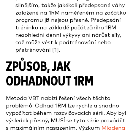
silnějším, takže jakékoli předepsané váhy
založené na 1RM naměřeném na začátku
programu již nejsou přesné. Předepsání
tréninku na základě počátečního 1RM
nezohlední denní výkyvy ani nárůst síly,
což může vést k podtrénování nebo
přetrénování [1].
ZPŮSOB, JAK
ODHADNOUT 1RM
Metoda VBT nabízí řešení všech těchto
problémů. Odhad 1RM lze rychle a snadno
vypočítat během rozcvičovacích sérií. Aby byl
výsledek přesný, MUSÍ se tyto série provádět
s maximálním nasazením. Výzkum
Mladena