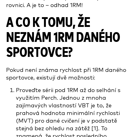
rovnici. A je to – odhad 1RM!
A CO K TOMU, ŽE
NEZNÁM 1RM DANÉHO
SPORTOVCE?
Pokud není známa rychlost při 1RM daného
sportovce, existují dvě možnosti:
Proveďte sérii pod 1RM až do selhání s
využitím Perch. Jednou z mnoha
zajímavých vlastností VBT je to, že
prahová hodnota minimální rychlosti
(MVT) pro dané cvičení je v podstatě
stejná bez ohledu na zátěž [1]. To
znamená, že rychlost posledního