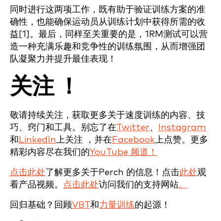
同时进行这两项工作，既有助于验证训练方案的准
确性，也能确保运动员从训练计划中获得所需的收
益[1]。最后，同样至关重要的是，1RM测试可以营
造一种充满乐趣和竞争性的训练氛围，从而增强团
队凝聚力并提升最佳表现！
关注 ！
敬请持续关注，获取更多关于速度训练的内容、技
巧、窍门和工具。别忘了在
Twitter
、
Instagram
和
LinkedIn
上关注 ，并在
Facebook
上点赞。更多
精彩内容尽在我们的
YouTube 频道！
点击此处
了解更多关于Perch 的信息！点击
此处
观
看产品视频。
点击此处
访问我们的支持网站
。
回归基础？回顾
VBT
和
力量训练
的起源！