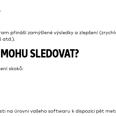
y
ram přináší zamýšlené výsledky a zlepšení (zrychl
 atd.).
 MOHU SLEDOVAT?
ení skoků:
sti na úrovni vašeho softwaru k dispozici pět metr