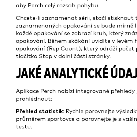
aby Perch celý rozsah pohybu.
Chcete-li zaznamenat sérii, stačí stisknout
zaznamenaných opakování se bude mírně li
každé opakování se zobrazí kruh, který z
opakování. Během skákání uvidíte v levém h
opakování (Rep Count), který odráží počet pr
tlačítko Stop v dolní části stránky.
JAKÉ ANALYTICKÉ ÚDAJ
Aplikace Perch nabízí integrované přehledy j
prohlédnout:
Přehled statistik
: Rychle porovnejte výsled
průměrem sportovce a porovnejte je s va
testu.