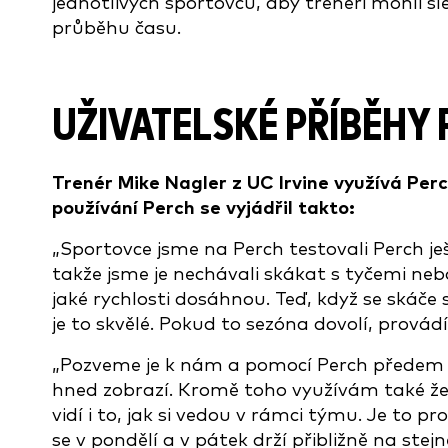
jednotlivých sportovců, aby trenéři mohli sl
průběhu času.
UŽIVATELSKÉ PŘÍBĚHY 
Trenér Mike Nagler z UC Irvine využívá Perc
používání Perch se vyjádřil takto:
„Sportovce jsme na Perch testovali Perch j
takže jsme je nechávali skákat s tyčemi nebo
jaké rychlosti dosáhnou. Teď, když se skáče
je to skvělé. Pokud to sezóna dovolí, prová
„Pozveme je k nám a pomocí Perch předem n
hned zobrazí. Kromě toho využívám také žeb
vidí i to, jak si vedou v rámci týmu. Je to p
se v pondělí a v pátek drží přibližně na stej