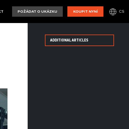
CS
KT
POŽÁDAT O UKÁZKU
KOUPIT NYNÍ
ADDITIONAL ARTICLES