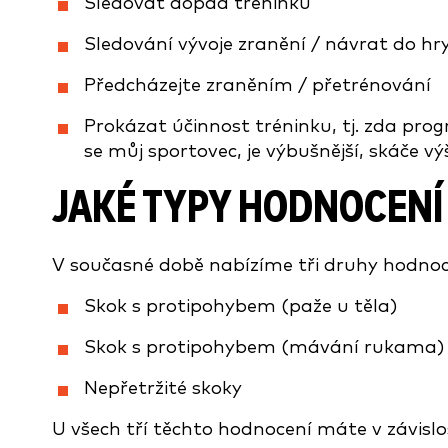
Sledovat dopad tréninku
Sledování vývoje zranění / návrat do hr
Předcházejte zraněním / přetrénování
Prokázat účinnost tréninku, tj. zda prog
se můj sportovec, je výbušnější, skáče výš
JAKÉ TYPY HODNOCENÍ
V současné době nabízíme tři druhy hodnoc
Skok s protipohybem (paže u těla)
Skok s protipohybem (mávání rukama)
Nepřetržité skoky
U všech tří těchto hodnocení máte v závislo