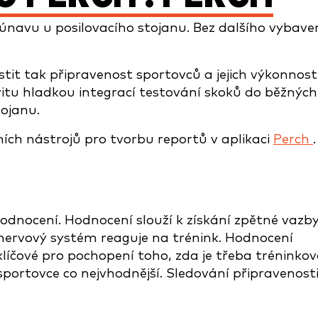
únavu u posilovacího stojanu. Bez dalšího vybaven
stit tak připravenost sportovců a jejich výkonnost
vitu hladkou integrací testování skoků do běžných
tojanu.
ních nástrojů pro tvorbu reportů v aplikaci
Perch
.
dnocení. Hodnocení slouží k získání zpětné vazby
 nervový systém reaguje na trénink. Hodnocení
íčové pro pochopení toho, zda je třeba tréninko
portovce co nejvhodnější. Sledování připravenost