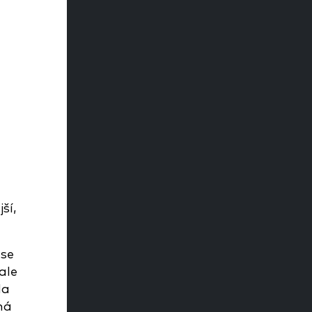
ší,
 se
ale
da
ná