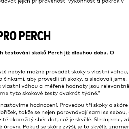
edovat jejich připravenost, výkonnost a pokrok v
PRO PERCH
h testování skoků Perch již dlouhou dobu. O
eště nebylo možné provádět skoky s vlastní váhou,
 činkami, aby provedli tři skoky, a sledovali jsme,
 s vlastní váhou a měřené hodnoty jsou relevantněj
díme tyto skokové testy dvakrát týdně.“
astavíme hodnocení. Provedou tři skoky a skóre
říček, takže se nejen porovnávají sami se sebou, 
rostě okamžitý sběr dat, což je skvělé. Sledujeme, z
né úrovni. Pokud se skóre zvýší, je to skvělé, zname