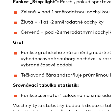
Funkce „Stop-light“:
Perch , pokud sportov
Zelená = nad 1 směrodatnou odchylkou
Žlutá = -1 až -2 směrodatné odchylky
Červená = pod -2 směrodatnými odchyl
Graf
Funkce grafického znázornění „modré z
vyhodnocované soubory nacházejí v roz
vybrané časové období.
Tečkovaná čára znázorňuje průměrnou 
Srovnávací tabulka statistik:
Funkce „semafor“ založená na směroda
Všechny tyto statistiky budou k dispozici t