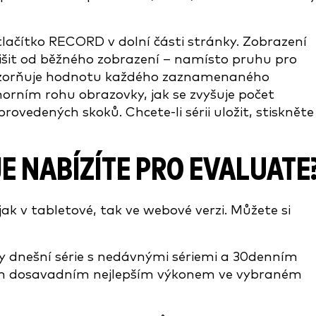
 tlačítko RECORD v dolní části stránky. Zobrazení
šit od běžného zobrazení – namísto pruhu pro
názorňuje hodnotu každého zaznamenaného
orním rohu obrazovky, jak se zvyšuje počet
ovedených skoků. Chcete-li sérii uložit, stiskněte
E NABÍZÍTE PRO EVALUATE
ak v tabletové, tak ve webové verzi. Můžete si
ky dnešní série s nedávnými sériemi a 30denním
ším dosavadním nejlepším výkonem ve vybraném