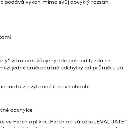
ec podává výkon mimo svůj obvyklý rozsah.
kami
óny“ vám umožňuje rychle posoudit, zda se
mezí jedné směrodatné odchylky od průměru za
hodnotu za vybrané časové období.
tné odchylce
aké ve Perch aplikaci Perch na záložce „EVALUATE“