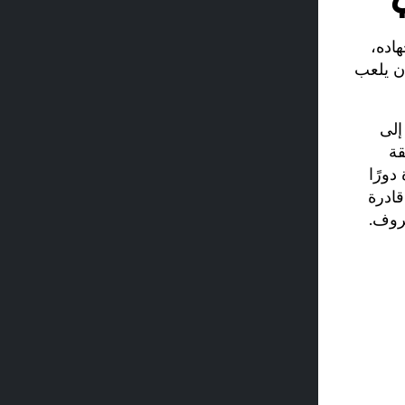
 إجهاده،
ابات المحتملة المرتبطة به، فإن تدريب VBT يمكن أن يلعب
ًا إلى
قة
دورًا
قادرة
روف.