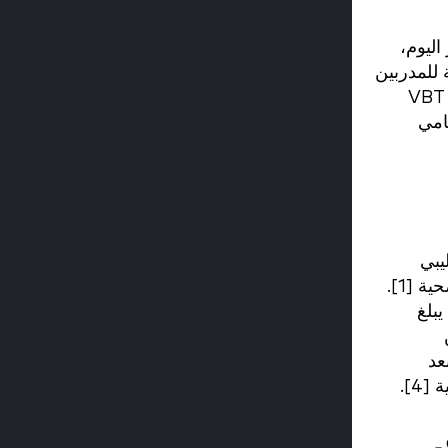
اليوم،
بالنسبة للمدربين
وأخصائيي العلاج الرياضي وحتى أخصائيي العلاج الطبيعي الذين يعملون في مراكز إعادة التأهيل، يمكن أن يوفر VBT
امي
رباط الصليبي
الأمامي (ACL) كل عام في الولايات المتحدة وحدها، مما يمثل ما يزيد عن 2 مليار دولار من تكاليف الرعاية الصحية [1].
صاب يبلغ
قط من
اضة بعد