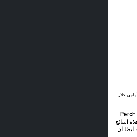
أمامي خلال
تتيح تقنية VBT إمكانية عرض البيانات من منظور إنتاج القوة والسرعة، مقارنةً بين الجانبين. وبفضل أجهزة مثل Perch
ه النتائج
أيضًا أن