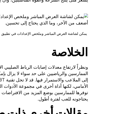
يشعر متى ينتج السرعة والقوة المناسبتين، وأن يت
الخلاصة
ونظراً لارتفاع معدلات إصابات الرباط الصليبي الأ
الممارسين والرياضيين على حد سواء لا يزال بإمك
توفرها للممارسين بوضع المزيد من الافتراضات ح
يحتاجونه للعب لفترة أطول.
مقالات أخرى ذات ص