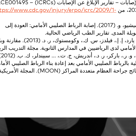
tps://www.cdc.gov/injury/erpo/icrc/2009/1-
سيبولفيدا، ف.، وسانشيز، ل.، وإيمي، إ.، وميشيو، و. (2017). إصابة الرباط الصليبي الأمامي: العودة إلى
يلة المدى. تقارير الطب الرياضي الحالية.
جوزيف، أ. م.، كولينز، س. ل.، هينك، ن. م.، يارد، إ. إ.، فيلدز، س. ك.، وكومستوك، ر. د.
لأمامي لدى الرياضيين في المدارس الثانوية. مجلة التدريب الر
بروفي، ر. هـ.، شميتز، ل.، 
 بالرباط الصليبي الأمامي بعد إعادة بناء الرباط الصليبي الأما
لدى لاعبي كرة القدم من مجموعة شبكة نتائج جراحة العظام متعددة المراكز (MOON). المجلة الأمريك