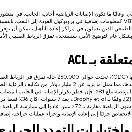
 وغالبًا ما تكون الإصابات الرياضية أحادية الجانب. في منشور 
أردنا التحدث عن استخدام البيانات التي يوفرها VBT كمعلومات إضافية في بروتوكول العودة إلى اللعب. 
 بشكل عام. لتوضيح الأمر، سنستخدم تمزق الرباط الصليبي الأم
قة بـ ACL
وفقًا لمراكز السيطرة على الأمراض والوقاية منها (CDC)، تحدث حوالي 250,000 حالة تمزق في ال
وعلى الرغم من أن احتمالية العودة إلى ممارسة الرياضة تبلغ 81٪، فإن خطر تكرار الإصابة في الجانب الم
حوالي 5.8٪، بينما يبلغ 11.8٪ في الجانب المقابل [2]. وفقًا لـ Brophy et al.، بعد 7 سنوات، كان 36٪ ف
الرياضيين المشاركين في دراستهم لا يزالون يمارسون الرياضة مقارنة بـ 72٪ ممن عادوا إلى ممارسة الري
واختبارات التمدد الحراري