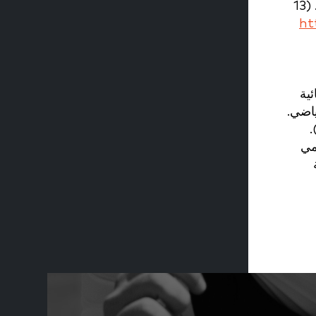
مركز السيطرة على الأمراض (CDC) – الإصابات – تقارير الإبلاغ عن الإصابات (ICRCs) – CE001495. (13
ht
 (2013). مقارنة وبائية
ياضي.
رايت، ر. و.، دان، و. ر.، باركر، ر. د.، أندريش، ج. ت.، … سبيندلر، ك. ب. (2012).
مي
ية