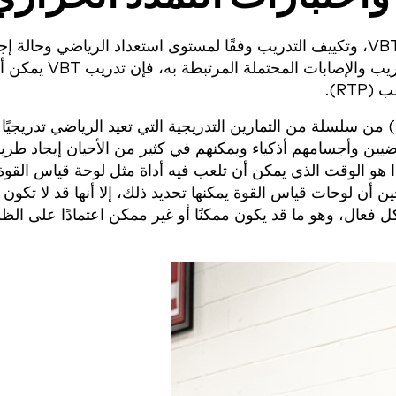
في حين أن العنصر الذاتي التنظيمي في تدريب VBT، وتكييف التدريب وفقًا لمستوى استعداد الرياضي وحالة
يمكن أن يساعد في الوقاية من الإفراط في التدريب والإص
RT).
عادةً ما يتألف بروتوكول العودة إلى اللعب (RTP) من سلسلة من التمارين التدريجية التي تعيد الرياضي تدريجي
يين وأجسامهم أذكياء ويمكنهم في كثير من الأحيان إيجاد طري
هو الوقت الذي يمكن أن تلعب فيه أداة مثل لوحة قياس القوة 
ن لوحات قياس القوة يمكنها تحديد ذلك، إلا أنها قد لا تكون 
فعال، وهو ما قد يكون ممكنًا أو غير ممكن اعتمادًا على الظ